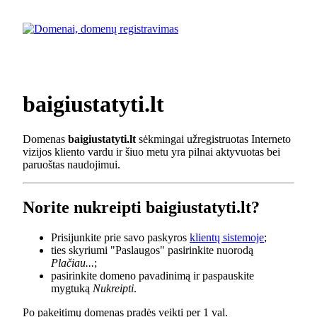
baigiustatyti.lt
Domenas
baigiustatyti.lt
sėkmingai užregistruotas Interneto
vizijos kliento vardu ir šiuo metu yra pilnai aktyvuotas bei
paruoštas naudojimui.
Norite nukreipti baigiustatyti.lt?
Prisijunkite prie savo paskyros
klientų sistemoje
;
ties skyriumi "Paslaugos" pasirinkite nuorodą
Plačiau...
;
pasirinkite domeno pavadinimą ir paspauskite
mygtuką
Nukreipti
.
Po pakeitimų domenas pradės veikti per 1 val.