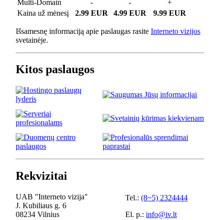
Multi-Domain
-
-
+
Kaina už mėnesį
2.99 EUR
4.99 EUR
9.99 EUR
Išsamesnę informaciją apie paslaugas rasite
Interneto vizijos
svetainėje.
Kitos paslaugos
Rekvizitai
UAB "Interneto vizija"
Tel.:
(8~5) 2324444
J. Kubiliaus g. 6
08234 Vilnius
El. p.:
info@iv.lt