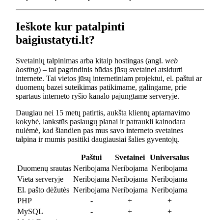
Ieškote kur patalpinti
baigiustatyti.lt?
Svetainių talpinimas arba kitaip hostingas (angl.
web
hosting
) – tai pagrindinis būdas jūsų svetainei atsidurti
internete. Tai vietos jūsų internetiniam projektui, el. paštui ar
duomenų bazei suteikimas patikimame, galingame, prie
spartaus interneto ryšio kanalo pajungtame serveryje.
Daugiau nei 15 metų patirtis, aukšta klientų aptarnavimo
kokybė, lankstūs paslaugų planai ir patraukli kainodara
nulėmė, kad šiandien pas mus savo interneto svetaines
talpina ir mumis pasitiki daugiausiai šalies gyventojų.
Paštui
Svetainei
Universalus
Duomenų srautas
Neribojama
Neribojama
Neribojama
Vieta serveryje
Neribojama
Neribojama
Neribojama
El. pašto dėžutės
Neribojama
Neribojama
Neribojama
PHP
-
+
+
MySQL
-
+
+