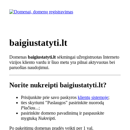
baigiustatyti.lt
Domenas
baigiustatyti.lt
sėkmingai užregistruotas Interneto
vizijos kliento vardu ir šiuo metu yra pilnai aktyvuotas bei
paruoštas naudojimui.
Norite nukreipti baigiustatyti.lt?
Prisijunkite prie savo paskyros
klientų sistemoje
;
ties skyriumi "Paslaugos" pasirinkite nuorodą
Plačiau...
;
pasirinkite domeno pavadinimą ir paspauskite
mygtuką
Nukreipti
.
Po pakeitimų domenas pradės veikti per 1 val.