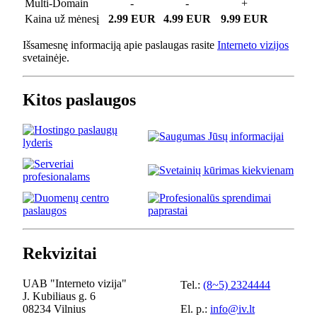
Multi-Domain
-
-
+
Kaina už mėnesį
2.99 EUR
4.99 EUR
9.99 EUR
Išsamesnę informaciją apie paslaugas rasite
Interneto vizijos
svetainėje.
Kitos paslaugos
Rekvizitai
UAB "Interneto vizija"
Tel.:
(8~5) 2324444
J. Kubiliaus g. 6
08234 Vilnius
El. p.:
info@iv.lt