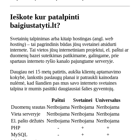
Ieškote kur patalpinti
baigiustatyti.lt?
Svetainių talpinimas arba kitaip hostingas (angl.
web
hosting
) – tai pagrindinis būdas jūsų svetainei atsidurti
internete. Tai vietos jūsų internetiniam projektui, el. paštui ar
duomenų bazei suteikimas patikimame, galingame, prie
spartaus interneto ryšio kanalo pajungtame serveryje.
Daugiau nei 15 metų patirtis, aukšta klientų aptarnavimo
kokybė, lankstūs paslaugų planai ir patraukli kainodara
nulėmė, kad šiandien pas mus savo interneto svetaines
talpina ir mumis pasitiki daugiausiai šalies gyventojų.
Paštui
Svetainei
Universalus
Duomenų srautas
Neribojama
Neribojama
Neribojama
Vieta serveryje
Neribojama
Neribojama
Neribojama
El. pašto dėžutės
Neribojama
Neribojama
Neribojama
PHP
-
+
+
MySQL
-
+
+