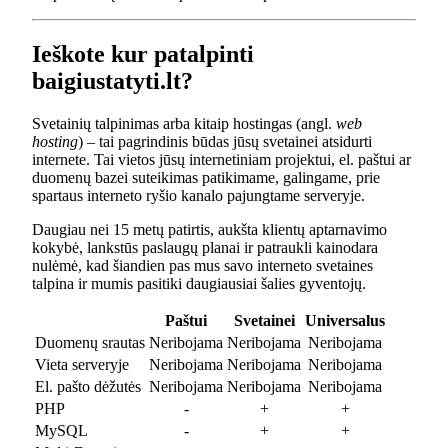
Ieškote kur patalpinti
baigiustatyti.lt?
Svetainių talpinimas arba kitaip hostingas (angl.
web
hosting
) – tai pagrindinis būdas jūsų svetainei atsidurti
internete. Tai vietos jūsų internetiniam projektui, el. paštui ar
duomenų bazei suteikimas patikimame, galingame, prie
spartaus interneto ryšio kanalo pajungtame serveryje.
Daugiau nei 15 metų patirtis, aukšta klientų aptarnavimo
kokybė, lankstūs paslaugų planai ir patraukli kainodara
nulėmė, kad šiandien pas mus savo interneto svetaines
talpina ir mumis pasitiki daugiausiai šalies gyventojų.
Paštui
Svetainei
Universalus
Duomenų srautas
Neribojama
Neribojama
Neribojama
Vieta serveryje
Neribojama
Neribojama
Neribojama
El. pašto dėžutės
Neribojama
Neribojama
Neribojama
PHP
-
+
+
MySQL
-
+
+