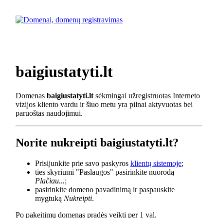
baigiustatyti.lt
Domenas
baigiustatyti.lt
sėkmingai užregistruotas Interneto
vizijos kliento vardu ir šiuo metu yra pilnai aktyvuotas bei
paruoštas naudojimui.
Norite nukreipti baigiustatyti.lt?
Prisijunkite prie savo paskyros
klientų sistemoje
;
ties skyriumi "Paslaugos" pasirinkite nuorodą
Plačiau...
;
pasirinkite domeno pavadinimą ir paspauskite
mygtuką
Nukreipti
.
Po pakeitimų domenas pradės veikti per 1 val.