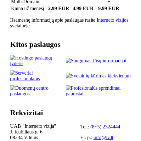
Multi-Domain
-
-
+
Kaina už mėnesį
2.99 EUR
4.99 EUR
9.99 EUR
Išsamesnę informaciją apie paslaugas rasite
Interneto vizijos
svetainėje.
Kitos paslaugos
Rekvizitai
UAB "Interneto vizija"
Tel.:
(8~5) 2324444
J. Kubiliaus g. 6
08234 Vilnius
El. p.:
info@iv.lt