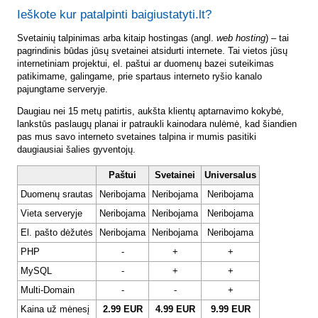
Ieškote kur patalpinti baigiustatyti.lt?
Svetainių talpinimas arba kitaip hostingas (angl.
web hosting
) – tai
pagrindinis būdas jūsų svetainei atsidurti internete. Tai vietos jūsų
internetiniam projektui, el. paštui ar duomenų bazei suteikimas
patikimame, galingame, prie spartaus interneto ryšio kanalo
pajungtame serveryje.
Daugiau nei 15 metų patirtis, aukšta klientų aptarnavimo kokybė,
lankstūs paslaugų planai ir patraukli kainodara nulėmė, kad šiandien
pas mus savo interneto svetaines talpina ir mumis pasitiki
daugiausiai šalies gyventojų.
Paštui
Svetainei
Universalus
Duomenų srautas
Neribojama
Neribojama
Neribojama
Vieta serveryje
Neribojama
Neribojama
Neribojama
El. pašto dėžutės
Neribojama
Neribojama
Neribojama
PHP
-
+
+
MySQL
-
+
+
Multi-Domain
-
-
+
Kaina už mėnesį
2.99 EUR
4.99 EUR
9.99 EUR