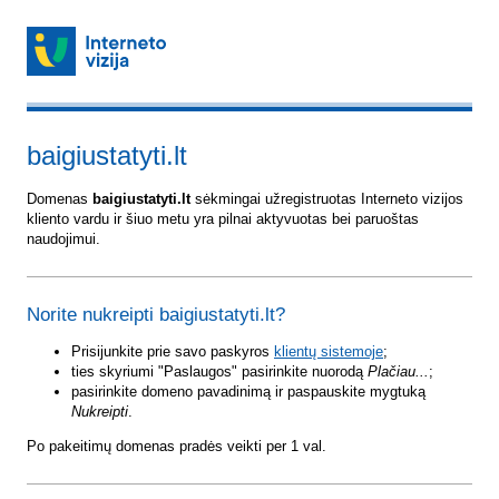
baigiustatyti.lt
Domenas
baigiustatyti.lt
sėkmingai užregistruotas Interneto vizijos
kliento vardu ir šiuo metu yra pilnai aktyvuotas bei paruoštas
naudojimui.
Norite nukreipti baigiustatyti.lt?
Prisijunkite prie savo paskyros
klientų sistemoje
;
ties skyriumi "Paslaugos" pasirinkite nuorodą
Plačiau...
;
pasirinkite domeno pavadinimą ir paspauskite mygtuką
Nukreipti
.
Po pakeitimų domenas pradės veikti per 1 val.