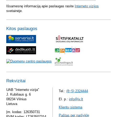
Išsamesnę informaciją apie paslaugas rasite
Interneto vizijos
svetainėje.
Kitos paslaugos
Rekvizitai
UAB "Interneto vizija"
Tel.:
(8~5) 2324444
J. Kubiliaus g. 6
08234 Vilnius
El. p.:
info@iv.lt
Lietuva
Klientų sistema
Įm. kodas: 126350731
Paštas per naršyklę
PVM kodas: LT263507314