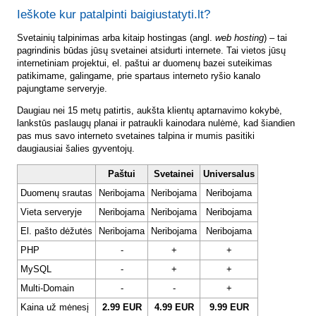
Ieškote kur patalpinti baigiustatyti.lt?
Svetainių talpinimas arba kitaip hostingas (angl.
web hosting
) – tai
pagrindinis būdas jūsų svetainei atsidurti internete. Tai vietos jūsų
internetiniam projektui, el. paštui ar duomenų bazei suteikimas
patikimame, galingame, prie spartaus interneto ryšio kanalo
pajungtame serveryje.
Daugiau nei 15 metų patirtis, aukšta klientų aptarnavimo kokybė,
lankstūs paslaugų planai ir patraukli kainodara nulėmė, kad šiandien
pas mus savo interneto svetaines talpina ir mumis pasitiki
daugiausiai šalies gyventojų.
Paštui
Svetainei
Universalus
Duomenų srautas
Neribojama
Neribojama
Neribojama
Vieta serveryje
Neribojama
Neribojama
Neribojama
El. pašto dėžutės
Neribojama
Neribojama
Neribojama
PHP
-
+
+
MySQL
-
+
+
Multi-Domain
-
-
+
Kaina už mėnesį
2.99 EUR
4.99 EUR
9.99 EUR