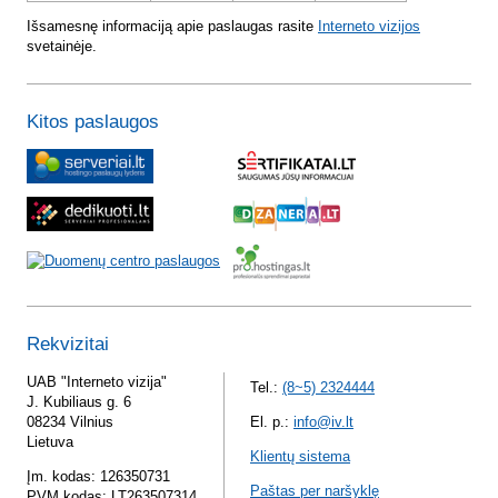
Išsamesnę informaciją apie paslaugas rasite
Interneto vizijos
svetainėje.
Kitos paslaugos
Rekvizitai
UAB "Interneto vizija"
Tel.:
(8~5) 2324444
J. Kubiliaus g. 6
08234 Vilnius
El. p.:
info@iv.lt
Lietuva
Klientų sistema
Įm. kodas: 126350731
Paštas per naršyklę
PVM kodas: LT263507314