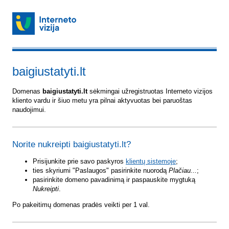
baigiustatyti.lt
Domenas
baigiustatyti.lt
sėkmingai užregistruotas Interneto vizijos
kliento vardu ir šiuo metu yra pilnai aktyvuotas bei paruoštas
naudojimui.
Norite nukreipti baigiustatyti.lt?
Prisijunkite prie savo paskyros
klientų sistemoje
;
ties skyriumi "Paslaugos" pasirinkite nuorodą
Plačiau...
;
pasirinkite domeno pavadinimą ir paspauskite mygtuką
Nukreipti
.
Po pakeitimų domenas pradės veikti per 1 val.