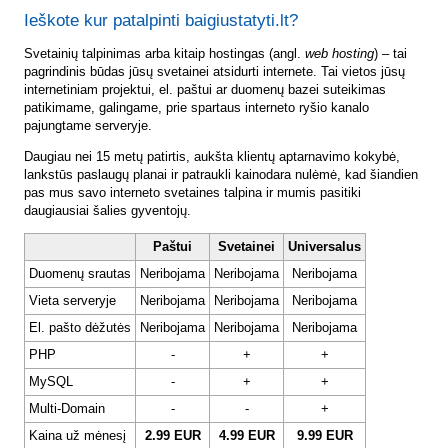
Ieškote kur patalpinti baigiustatyti.lt?
Svetainių talpinimas arba kitaip hostingas (angl.
web hosting
) – tai
pagrindinis būdas jūsų svetainei atsidurti internete. Tai vietos jūsų
internetiniam projektui, el. paštui ar duomenų bazei suteikimas
patikimame, galingame, prie spartaus interneto ryšio kanalo
pajungtame serveryje.
Daugiau nei 15 metų patirtis, aukšta klientų aptarnavimo kokybė,
lankstūs paslaugų planai ir patraukli kainodara nulėmė, kad šiandien
pas mus savo interneto svetaines talpina ir mumis pasitiki
daugiausiai šalies gyventojų.
Paštui
Svetainei
Universalus
Duomenų srautas
Neribojama
Neribojama
Neribojama
Vieta serveryje
Neribojama
Neribojama
Neribojama
El. pašto dėžutės
Neribojama
Neribojama
Neribojama
PHP
-
+
+
MySQL
-
+
+
Multi-Domain
-
-
+
Kaina už mėnesį
2.99 EUR
4.99 EUR
9.99 EUR