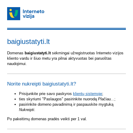
baigiustatyti.lt
Domenas
baigiustatyti.lt
sėkmingai užregistruotas Interneto vizijos
kliento vardu ir šiuo metu yra pilnai aktyvuotas bei paruoštas
naudojimui.
Norite nukreipti baigiustatyti.lt?
Prisijunkite prie savo paskyros
klientų sistemoje
;
ties skyriumi "Paslaugos" pasirinkite nuorodą
Plačiau...
;
pasirinkite domeno pavadinimą ir paspauskite mygtuką
Nukreipti
.
Po pakeitimų domenas pradės veikti per 1 val.