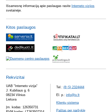
Išsamesnę informaciją apie paslaugas rasite
Interneto vizijos
svetainėje.
Kitos paslaugos
Rekvizitai
UAB "Interneto vizija"
Tel.:
(8~5) 2324444
J. Kubiliaus g. 6
08234 Vilnius
El. p.:
info@iv.lt
Lietuva
Klientų sistema
Įm. kodas: 126350731
Paštas per naršyklę
PVM kodas: LT263507314