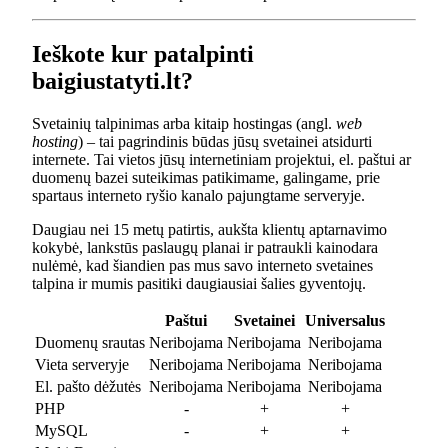
Ieškote kur patalpinti
baigiustatyti.lt?
Svetainių talpinimas arba kitaip hostingas (angl.
web
hosting
) – tai pagrindinis būdas jūsų svetainei atsidurti
internete. Tai vietos jūsų internetiniam projektui, el. paštui ar
duomenų bazei suteikimas patikimame, galingame, prie
spartaus interneto ryšio kanalo pajungtame serveryje.
Daugiau nei 15 metų patirtis, aukšta klientų aptarnavimo
kokybė, lankstūs paslaugų planai ir patraukli kainodara
nulėmė, kad šiandien pas mus savo interneto svetaines
talpina ir mumis pasitiki daugiausiai šalies gyventojų.
Paštui
Svetainei
Universalus
Duomenų srautas
Neribojama
Neribojama
Neribojama
Vieta serveryje
Neribojama
Neribojama
Neribojama
El. pašto dėžutės
Neribojama
Neribojama
Neribojama
PHP
-
+
+
MySQL
-
+
+