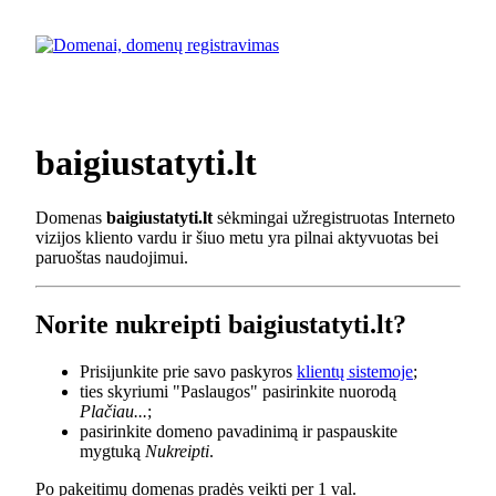
baigiustatyti.lt
Domenas
baigiustatyti.lt
sėkmingai užregistruotas Interneto
vizijos kliento vardu ir šiuo metu yra pilnai aktyvuotas bei
paruoštas naudojimui.
Norite nukreipti baigiustatyti.lt?
Prisijunkite prie savo paskyros
klientų sistemoje
;
ties skyriumi "Paslaugos" pasirinkite nuorodą
Plačiau...
;
pasirinkite domeno pavadinimą ir paspauskite
mygtuką
Nukreipti
.
Po pakeitimų domenas pradės veikti per 1 val.