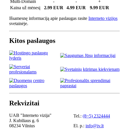
Multi-Domain
-
-
+
Kaina už mėnesį
2.99 EUR
4.99 EUR
9.99 EUR
Išsamesnę informaciją apie paslaugas rasite
Interneto vizijos
svetainėje.
Kitos paslaugos
Rekvizitai
UAB "Interneto vizija"
Tel.:
(8~5) 2324444
J. Kubiliaus g. 6
08234 Vilnius
El. p.:
info@iv.lt