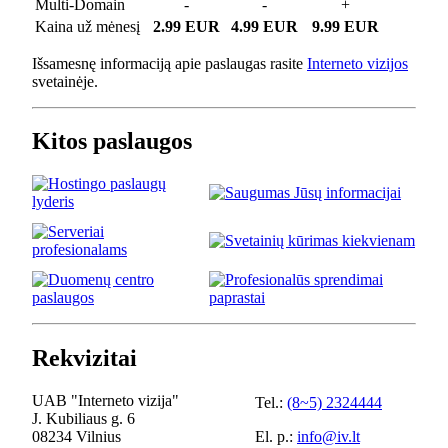
Multi-Domain
-
-
+
Kaina už mėnesį
2.99 EUR
4.99 EUR
9.99 EUR
Išsamesnę informaciją apie paslaugas rasite
Interneto vizijos
svetainėje.
Kitos paslaugos
Rekvizitai
UAB "Interneto vizija"
Tel.:
(8~5) 2324444
J. Kubiliaus g. 6
08234 Vilnius
El. p.:
info@iv.lt