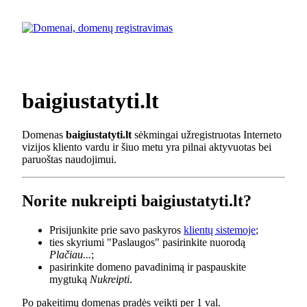
baigiustatyti.lt
Domenas
baigiustatyti.lt
sėkmingai užregistruotas Interneto
vizijos kliento vardu ir šiuo metu yra pilnai aktyvuotas bei
paruoštas naudojimui.
Norite nukreipti baigiustatyti.lt?
Prisijunkite prie savo paskyros
klientų sistemoje
;
ties skyriumi "Paslaugos" pasirinkite nuorodą
Plačiau...
;
pasirinkite domeno pavadinimą ir paspauskite
mygtuką
Nukreipti
.
Po pakeitimų domenas pradės veikti per 1 val.