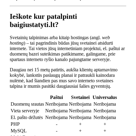
Ieškote kur patalpinti
baigiustatyti.lt?
Svetainių talpinimas arba kitaip hostingas (angl.
web
hosting
) – tai pagrindinis būdas jūsų svetainei atsidurti
internete. Tai vietos jūsų internetiniam projektui, el. paštui ar
duomenų bazei suteikimas patikimame, galingame, prie
spartaus interneto ryšio kanalo pajungtame serveryje.
Daugiau nei 15 metų patirtis, aukšta klientų aptarnavimo
kokybė, lankstūs paslaugų planai ir patraukli kainodara
nulėmė, kad šiandien pas mus savo interneto svetaines
talpina ir mumis pasitiki daugiausiai šalies gyventojų.
Paštui
Svetainei
Universalus
Duomenų srautas
Neribojama
Neribojama
Neribojama
Vieta serveryje
Neribojama
Neribojama
Neribojama
El. pašto dėžutės
Neribojama
Neribojama
Neribojama
PHP
-
+
+
MySQL
-
+
+