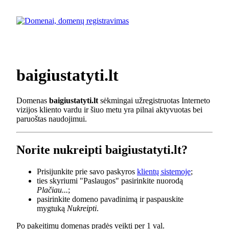
baigiustatyti.lt
Domenas
baigiustatyti.lt
sėkmingai užregistruotas Interneto
vizijos kliento vardu ir šiuo metu yra pilnai aktyvuotas bei
paruoštas naudojimui.
Norite nukreipti baigiustatyti.lt?
Prisijunkite prie savo paskyros
klientų sistemoje
;
ties skyriumi "Paslaugos" pasirinkite nuorodą
Plačiau...
;
pasirinkite domeno pavadinimą ir paspauskite
mygtuką
Nukreipti
.
Po pakeitimų domenas pradės veikti per 1 val.