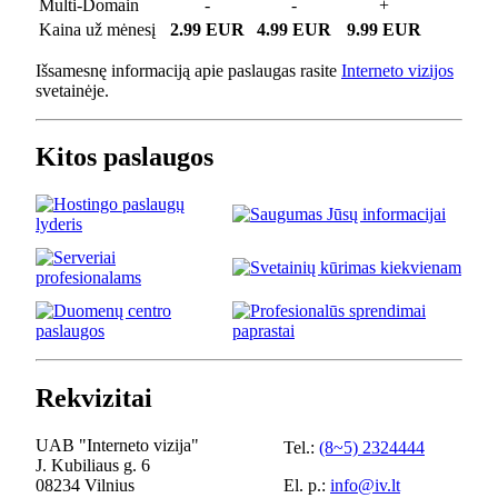
Multi-Domain
-
-
+
Kaina už mėnesį
2.99 EUR
4.99 EUR
9.99 EUR
Išsamesnę informaciją apie paslaugas rasite
Interneto vizijos
svetainėje.
Kitos paslaugos
Rekvizitai
UAB "Interneto vizija"
Tel.:
(8~5) 2324444
J. Kubiliaus g. 6
08234 Vilnius
El. p.:
info@iv.lt