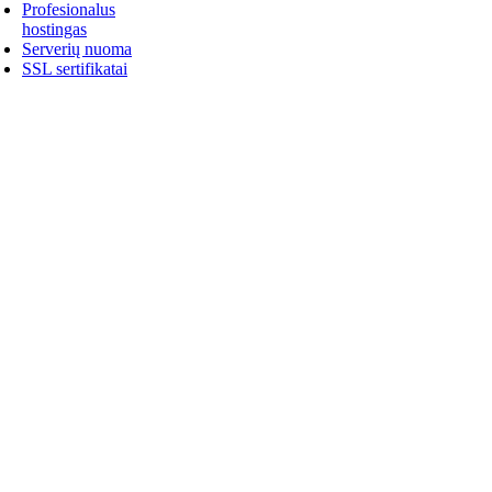
Profesionalus
hostingas
Serverių nuoma
SSL sertifikatai