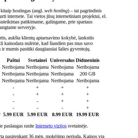
 kitaip hostingas (angl.
web hosting
) – tai pagrindinis
rti internete. Tai vietos jūsų internetiniam projektui, el.
suteikimas patikimame, galingame, prie spartaus
jungtame serveryje.
tis, aukšta klientų aptarnavimo kokybė, lankstūs
ukli kainodara nulėmė, kad šiandien pas mus savo
a ir mumis pasitiki daugiausiai šalies gyventojų.
Paštui
Svetainei
Universalus
Didmeninis
Neribojama
Neribojama
Neribojama
Neribojama
Neribojama
Neribojama
Neribojama
200 GB
Neribojama
Neribojama
Neribojama
Neribojama
-
+
+
+
-
+
+
+
-
-
+
+
-
-
-
+
*
5.99 EUR
5.99 EUR
8.99 EUR
19.99 EUR
e paslaugas rasite
Interneto vizijos
svetainėje.
ta pasirenkant 36 mėn. mokėjimo periodą. Kainos yra