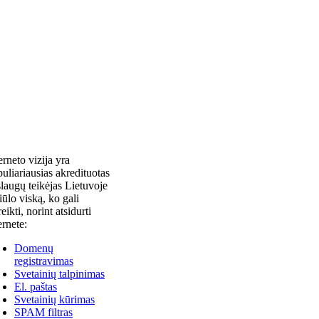
erneto vizija yra
uliariausias akredituotas
laugų teikėjas Lietuvoje
siūlo viską, ko gali
reikti, norint atsidurti
ernete:
Domenų
registravimas
Svetainių talpinimas
El. paštas
Svetainių kūrimas
SPAM filtras