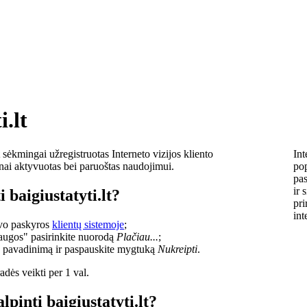
i.lt
sėkmingai užregistruotas Interneto vizijos kliento
Int
lnai aktyvuotas bei paruoštas naudojimui.
pop
pas
ir 
 baigiustatyti.lt?
pri
int
savo paskyros
klientų sistemoje
;
laugos" pasirinkite nuorodą
Plačiau...
;
o pavadinimą ir paspauskite mygtuką
Nukreipti
.
dės veikti per 1 val.
lpinti baigiustatyti.lt?