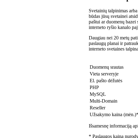
Svetainių talpinimas arba
būdas jūsų svetainei atsidu
paštui ar duomenų bazei 
interneto ryšio kanalo pa
Daugiau nei 20 metų patir
paslaugų planai ir patra
interneto svetaines talpin
Duomenų srautas
Vieta serveryje
El. pašto dėžutės
PHP
MySQL
Multi-Domain
Reseller
Užsakymo kaina (mėn.)
Išsamesnę informaciją api
* Paslaugos kaina nurody