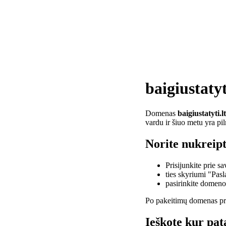
baigiustatyt
Domenas
baigiustatyti.lt
vardu ir šiuo metu yra pi
Norite nukreipti
Prisijunkite prie 
ties skyriumi "Pas
pasirinkite domen
Po pakeitimų domenas pra
Ieškote kur pata