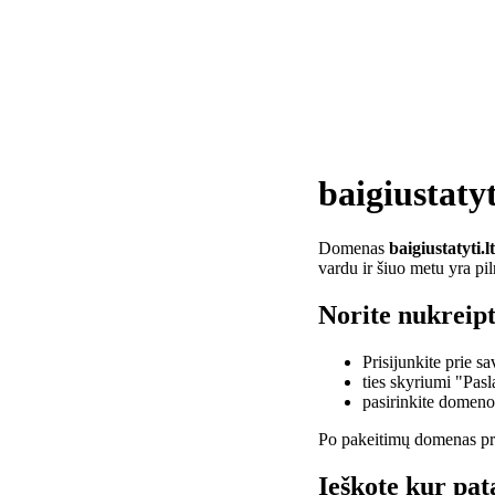
baigiustatyt
Domenas
baigiustatyti.lt
vardu ir šiuo metu yra pi
Norite nukreipti
Prisijunkite prie 
ties skyriumi "Pas
pasirinkite domen
Po pakeitimų domenas pra
Ieškote kur pata