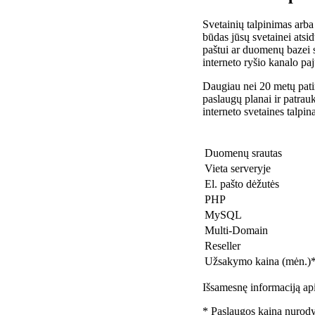
Svetainių talpinimas arba
būdas jūsų svetainei atsidu
paštui ar duomenų bazei 
interneto ryšio kanalo pa
Daugiau nei 20 metų patir
paslaugų planai ir patra
interneto svetaines talpin
Duomenų srautas
Vieta serveryje
El. pašto dėžutės
PHP
MySQL
Multi-Domain
Reseller
Užsakymo kaina (mėn.)
Išsamesnę informaciją api
* Paslaugos kaina nurody