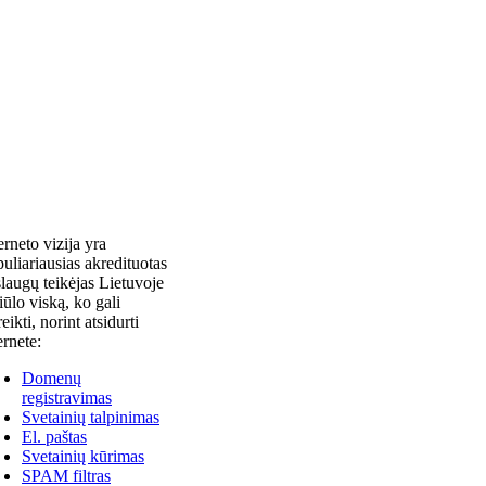
erneto vizija yra
uliariausias akredituotas
laugų teikėjas Lietuvoje
siūlo viską, ko gali
reikti, norint atsidurti
ernete:
Domenų
registravimas
Svetainių talpinimas
El. paštas
Svetainių kūrimas
SPAM filtras