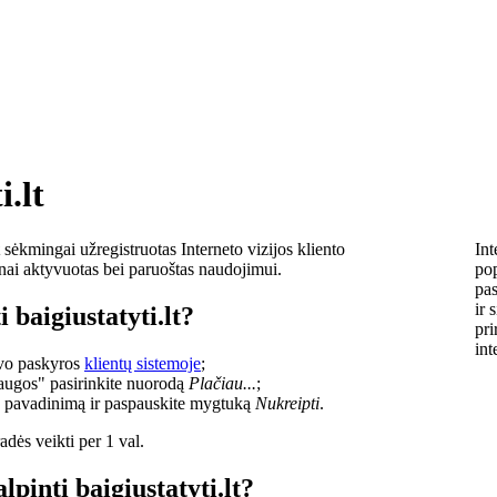
i.lt
sėkmingai užregistruotas Interneto vizijos kliento
Int
lnai aktyvuotas bei paruoštas naudojimui.
pop
pas
ir 
 baigiustatyti.lt?
pri
int
savo paskyros
klientų sistemoje
;
laugos" pasirinkite nuorodą
Plačiau...
;
o pavadinimą ir paspauskite mygtuką
Nukreipti
.
dės veikti per 1 val.
lpinti baigiustatyti.lt?