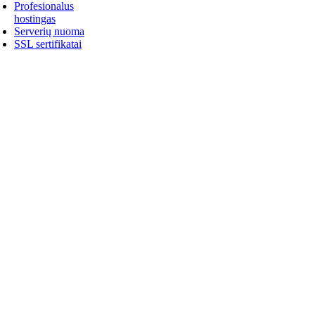
Profesionalus
hostingas
Serverių nuoma
SSL sertifikatai