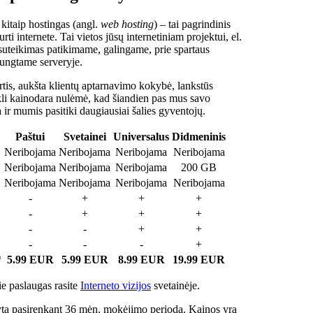
 kitaip hostingas (angl.
web hosting
) – tai pagrindinis
rti internete. Tai vietos jūsų internetiniam projektui, el.
suteikimas patikimame, galingame, prie spartaus
jungtame serveryje.
tis, aukšta klientų aptarnavimo kokybė, lankstūs
ukli kainodara nulėmė, kad šiandien pas mus savo
a ir mumis pasitiki daugiausiai šalies gyventojų.
Paštui
Svetainei
Universalus
Didmeninis
Neribojama
Neribojama
Neribojama
Neribojama
Neribojama
Neribojama
Neribojama
200 GB
Neribojama
Neribojama
Neribojama
Neribojama
-
+
+
+
-
+
+
+
-
-
+
+
-
-
-
+
*
5.99 EUR
5.99 EUR
8.99 EUR
19.99 EUR
e paslaugas rasite
Interneto vizijos
svetainėje.
ta pasirenkant 36 mėn. mokėjimo periodą. Kainos yra