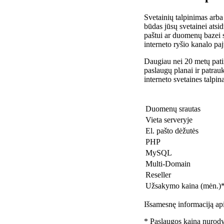
Svetainių talpinimas arba
būdas jūsų svetainei atsidu
paštui ar duomenų bazei 
interneto ryšio kanalo pa
Daugiau nei 20 metų patir
paslaugų planai ir patra
interneto svetaines talpin
Duomenų srautas
Vieta serveryje
El. pašto dėžutės
PHP
MySQL
Multi-Domain
Reseller
Užsakymo kaina (mėn.)
Išsamesnę informaciją api
* Paslaugos kaina nurody