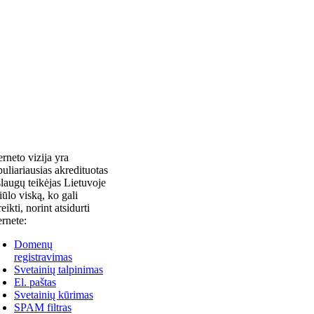
erneto vizija yra
uliariausias akredituotas
laugų teikėjas Lietuvoje
siūlo viską, ko gali
reikti, norint atsidurti
ernete:
Domenų
registravimas
Svetainių talpinimas
El. paštas
Svetainių kūrimas
SPAM filtras