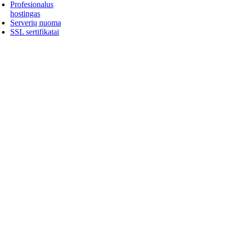
Profesionalus
hostingas
Serverių nuoma
SSL sertifikatai