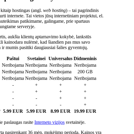
 kitaip hostingas (angl.
web hosting
) – tai pagrindinis
rti internete. Tai vietos jūsų internetiniam projektui, el.
suteikimas patikimame, galingame, prie spartaus
jungtame serveryje.
tis, aukšta klientų aptarnavimo kokybė, lankstūs
ukli kainodara nulėmė, kad šiandien pas mus savo
a ir mumis pasitiki daugiausiai šalies gyventojų.
Paštui
Svetainei
Universalus
Didmeninis
Neribojama
Neribojama
Neribojama
Neribojama
Neribojama
Neribojama
Neribojama
200 GB
Neribojama
Neribojama
Neribojama
Neribojama
-
+
+
+
-
+
+
+
-
-
+
+
-
-
-
+
*
5.99 EUR
5.99 EUR
8.99 EUR
19.99 EUR
e paslaugas rasite
Interneto vizijos
svetainėje.
ta pasirenkant 36 mėn. mokėjimo periodą. Kainos yra