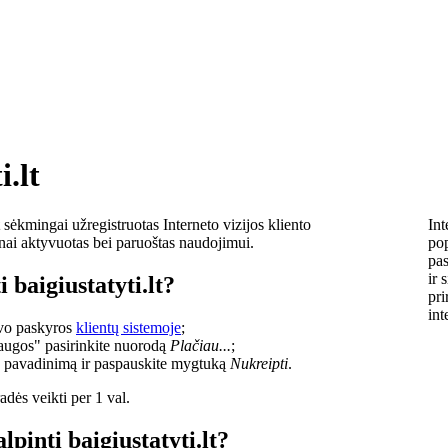
i.lt
sėkmingai užregistruotas Interneto vizijos kliento
Int
lnai aktyvuotas bei paruoštas naudojimui.
pop
pas
ir 
 baigiustatyti.lt?
pri
int
savo paskyros
klientų sistemoje
;
laugos" pasirinkite nuorodą
Plačiau...
;
o pavadinimą ir paspauskite mygtuką
Nukreipti
.
dės veikti per 1 val.
lpinti baigiustatyti.lt?