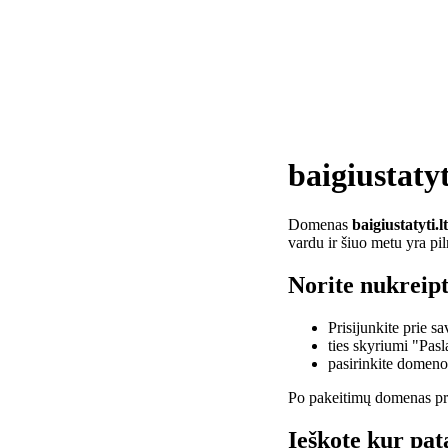
baigiustatyt
Domenas
baigiustatyti.lt
vardu ir šiuo metu yra pi
Norite nukreipti
Prisijunkite prie 
ties skyriumi "Pas
pasirinkite domen
Po pakeitimų domenas pra
Ieškote kur pata