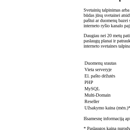
Svetainių talpinimas arba
būdas jūsų svetainei atsidu
paštui ar duomenų bazei 
interneto ryšio kanalo pa
Daugiau nei 20 metų patir
paslaugų planai ir patra
interneto svetaines talpin
Duomenų srautas
Vieta serveryje
El. pašto dėžutės
PHP
MySQL
Multi-Domain
Reseller
Užsakymo kaina (mėn.)
Išsamesnę informaciją api
* Paslaugos kaina nurody