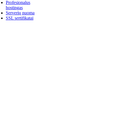
Profesionalus
hostingas
Serverių nuoma
SSL sertifikatai