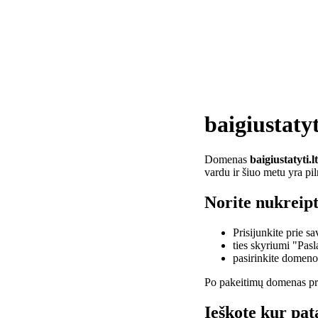
baigiustatyt
Domenas
baigiustatyti.lt
vardu ir šiuo metu yra pi
Norite nukreipti
Prisijunkite prie 
ties skyriumi "Pas
pasirinkite domen
Po pakeitimų domenas pra
Ieškote kur pata