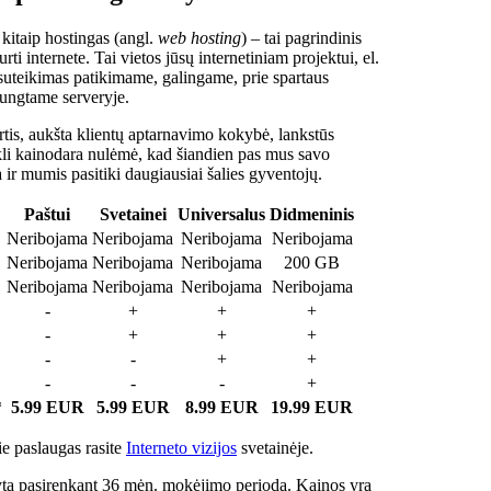
 kitaip hostingas (angl.
web hosting
) – tai pagrindinis
rti internete. Tai vietos jūsų internetiniam projektui, el.
suteikimas patikimame, galingame, prie spartaus
jungtame serveryje.
tis, aukšta klientų aptarnavimo kokybė, lankstūs
ukli kainodara nulėmė, kad šiandien pas mus savo
a ir mumis pasitiki daugiausiai šalies gyventojų.
Paštui
Svetainei
Universalus
Didmeninis
Neribojama
Neribojama
Neribojama
Neribojama
Neribojama
Neribojama
Neribojama
200 GB
Neribojama
Neribojama
Neribojama
Neribojama
-
+
+
+
-
+
+
+
-
-
+
+
-
-
-
+
*
5.99 EUR
5.99 EUR
8.99 EUR
19.99 EUR
e paslaugas rasite
Interneto vizijos
svetainėje.
ta pasirenkant 36 mėn. mokėjimo periodą. Kainos yra