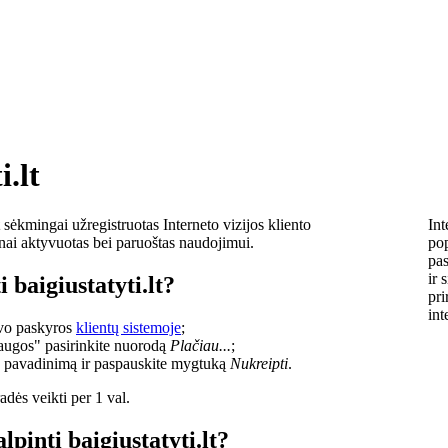
i.lt
sėkmingai užregistruotas Interneto vizijos kliento
Int
lnai aktyvuotas bei paruoštas naudojimui.
pop
pas
ir 
 baigiustatyti.lt?
pri
int
savo paskyros
klientų sistemoje
;
laugos" pasirinkite nuorodą
Plačiau...
;
o pavadinimą ir paspauskite mygtuką
Nukreipti
.
dės veikti per 1 val.
lpinti baigiustatyti.lt?