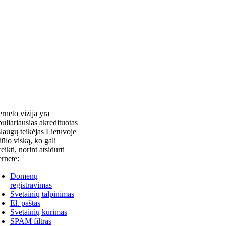
erneto vizija yra
uliariausias akredituotas
laugų teikėjas Lietuvoje
siūlo viską, ko gali
reikti, norint atsidurti
ernete:
Domenų
registravimas
Svetainių talpinimas
El. paštas
Svetainių kūrimas
SPAM filtras