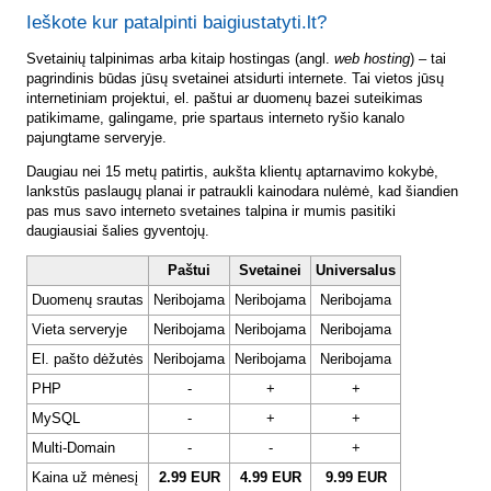
Ieškote kur patalpinti baigiustatyti.lt?
Svetainių talpinimas arba kitaip hostingas (angl.
web hosting
) – tai
pagrindinis būdas jūsų svetainei atsidurti internete. Tai vietos jūsų
internetiniam projektui, el. paštui ar duomenų bazei suteikimas
patikimame, galingame, prie spartaus interneto ryšio kanalo
pajungtame serveryje.
Daugiau nei 15 metų patirtis, aukšta klientų aptarnavimo kokybė,
lankstūs paslaugų planai ir patraukli kainodara nulėmė, kad šiandien
pas mus savo interneto svetaines talpina ir mumis pasitiki
daugiausiai šalies gyventojų.
Paštui
Svetainei
Universalus
Duomenų srautas
Neribojama
Neribojama
Neribojama
Vieta serveryje
Neribojama
Neribojama
Neribojama
El. pašto dėžutės
Neribojama
Neribojama
Neribojama
PHP
-
+
+
MySQL
-
+
+
Multi-Domain
-
-
+
Kaina už mėnesį
2.99 EUR
4.99 EUR
9.99 EUR