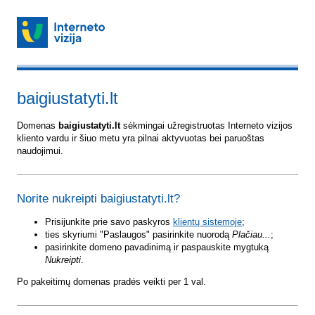
baigiustatyti.lt
Domenas
baigiustatyti.lt
sėkmingai užregistruotas Interneto vizijos
kliento vardu ir šiuo metu yra pilnai aktyvuotas bei paruoštas
naudojimui.
Norite nukreipti baigiustatyti.lt?
Prisijunkite prie savo paskyros
klientų sistemoje
;
ties skyriumi "Paslaugos" pasirinkite nuorodą
Plačiau...
;
pasirinkite domeno pavadinimą ir paspauskite mygtuką
Nukreipti
.
Po pakeitimų domenas pradės veikti per 1 val.