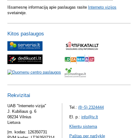
Išsamesnę informaciją apie paslaugas rasite
Interneto vizijos
svetainėje.
Kitos paslaugos
Rekvizitai
UAB "Interneto vizija"
Tel.:
(8~5) 2324444
J. Kubiliaus g. 6
08234 Vilnius
El. p.:
info@iv.lt
Lietuva
Klientų sistema
Įm. kodas: 126350731
Paštas per naršyklę
PVM kodas: LT263507314