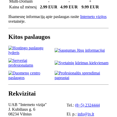
Multi-Domain
-
-
+
Kaina už mėnesį
2.99 EUR
4.99 EUR
9.99 EUR
Išsamesnę informaciją apie paslaugas rasite
Interneto vizijos
svetainėje.
Kitos paslaugos
Rekvizitai
UAB "Interneto vizija"
Tel.:
(8~5) 2324444
J. Kubiliaus g. 6
08234 Vilnius
El. p.:
info@iv.lt