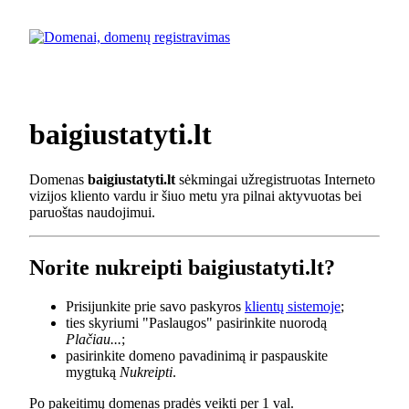
baigiustatyti.lt
Domenas
baigiustatyti.lt
sėkmingai užregistruotas Interneto
vizijos kliento vardu ir šiuo metu yra pilnai aktyvuotas bei
paruoštas naudojimui.
Norite nukreipti baigiustatyti.lt?
Prisijunkite prie savo paskyros
klientų sistemoje
;
ties skyriumi "Paslaugos" pasirinkite nuorodą
Plačiau...
;
pasirinkite domeno pavadinimą ir paspauskite
mygtuką
Nukreipti
.
Po pakeitimų domenas pradės veikti per 1 val.