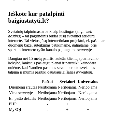
Ieškote kur patalpinti
baigiustatyti.lt?
Svetainių talpinimas arba kitaip hostingas (angl.
web
hosting
) – tai pagrindinis būdas jūsų svetainei atsidurti
internete. Tai vietos jūsų internetiniam projektui, el. paštui ar
duomenų bazei suteikimas patikimame, galingame, prie
spartaus interneto ryšio kanalo pajungtame serveryje.
Daugiau nei 15 metų patirtis, aukšta klientų aptarnavimo
kokybė, lankstūs paslaugų planai ir patraukli kainodara
nulėmė, kad šiandien pas mus savo interneto svetaines
talpina ir mumis pasitiki daugiausiai šalies gyventojų.
Paštui
Svetainei
Universalus
Duomenų srautas
Neribojama
Neribojama
Neribojama
Vieta serveryje
Neribojama
Neribojama
Neribojama
El. pašto dėžutės
Neribojama
Neribojama
Neribojama
PHP
-
+
+
MySQL
-
+
+