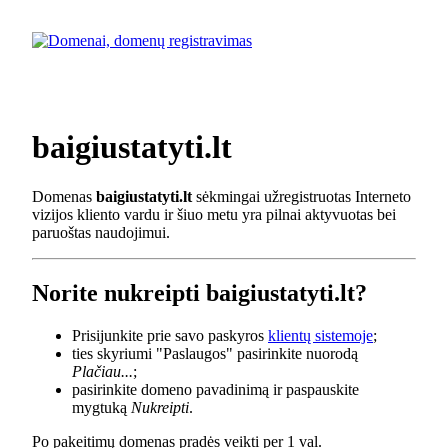
baigiustatyti.lt
Domenas
baigiustatyti.lt
sėkmingai užregistruotas Interneto
vizijos kliento vardu ir šiuo metu yra pilnai aktyvuotas bei
paruoštas naudojimui.
Norite nukreipti baigiustatyti.lt?
Prisijunkite prie savo paskyros
klientų sistemoje
;
ties skyriumi "Paslaugos" pasirinkite nuorodą
Plačiau...
;
pasirinkite domeno pavadinimą ir paspauskite
mygtuką
Nukreipti
.
Po pakeitimų domenas pradės veikti per 1 val.