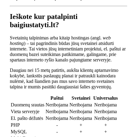
Ieškote kur patalpinti
baigiustatyti.lt?
Svetainių talpinimas arba kitaip hostingas (angl.
web
hosting
) – tai pagrindinis būdas jūsų svetainei atsidurti
internete. Tai vietos jūsų internetiniam projektui, el. paštui ar
duomenų bazei suteikimas patikimame, galingame, prie
spartaus interneto ryšio kanalo pajungtame serveryje.
Daugiau nei 15 metų patirtis, aukšta klientų aptarnavimo
kokybė, lankstūs paslaugų planai ir patraukli kainodara
nulėmė, kad šiandien pas mus savo interneto svetaines
talpina ir mumis pasitiki daugiausiai šalies gyventojų.
Paštui
Svetainei
Universalus
Duomenų srautas
Neribojama
Neribojama
Neribojama
Vieta serveryje
Neribojama
Neribojama
Neribojama
El. pašto dėžutės
Neribojama
Neribojama
Neribojama
PHP
-
+
+
MySQL
-
+
+