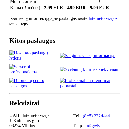
Multi-Domain
-
-
+
Kaina už mėnesį
2.99 EUR
4.99 EUR
9.99 EUR
Išsamesnę informaciją apie paslaugas rasite
Interneto vizijos
svetainėje.
Kitos paslaugos
Rekvizitai
UAB "Interneto vizija"
Tel.:
(8~5) 2324444
J. Kubiliaus g. 6
08234 Vilnius
El. p.:
info@iv.lt