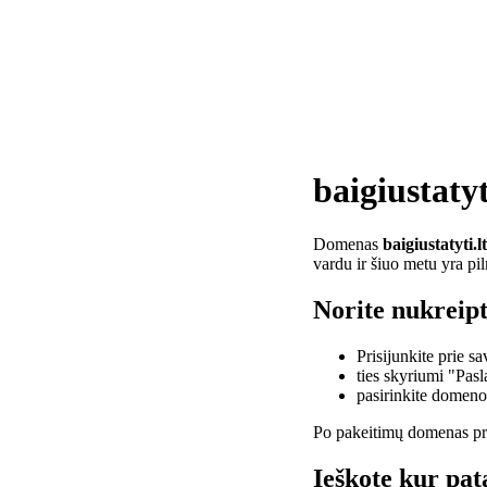
baigiustatyt
Domenas
baigiustatyti.lt
vardu ir šiuo metu yra pi
Norite nukreipti
Prisijunkite prie 
ties skyriumi "Pas
pasirinkite domen
Po pakeitimų domenas pra
Ieškote kur pata