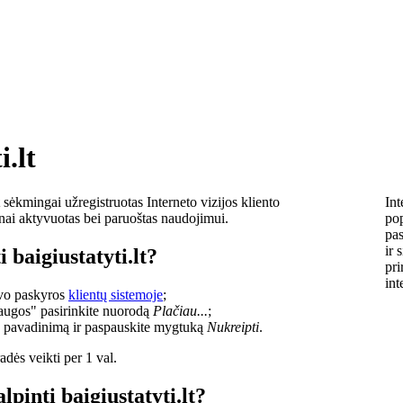
i.lt
sėkmingai užregistruotas Interneto vizijos kliento
Int
lnai aktyvuotas bei paruoštas naudojimui.
pop
pas
ir 
 baigiustatyti.lt?
pri
int
savo paskyros
klientų sistemoje
;
laugos" pasirinkite nuorodą
Plačiau...
;
o pavadinimą ir paspauskite mygtuką
Nukreipti
.
dės veikti per 1 val.
lpinti baigiustatyti.lt?