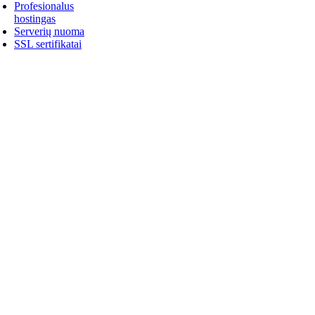
Profesionalus
hostingas
Serverių nuoma
SSL sertifikatai