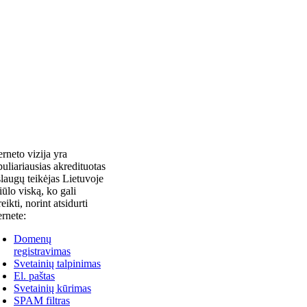
erneto vizija yra
uliariausias akredituotas
laugų teikėjas Lietuvoje
siūlo viską, ko gali
reikti, norint atsidurti
ernete:
Domenų
registravimas
Svetainių talpinimas
El. paštas
Svetainių kūrimas
SPAM filtras