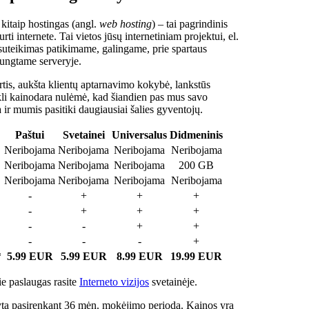
 kitaip hostingas (angl.
web hosting
) – tai pagrindinis
rti internete. Tai vietos jūsų internetiniam projektui, el.
suteikimas patikimame, galingame, prie spartaus
jungtame serveryje.
tis, aukšta klientų aptarnavimo kokybė, lankstūs
ukli kainodara nulėmė, kad šiandien pas mus savo
a ir mumis pasitiki daugiausiai šalies gyventojų.
Paštui
Svetainei
Universalus
Didmeninis
Neribojama
Neribojama
Neribojama
Neribojama
Neribojama
Neribojama
Neribojama
200 GB
Neribojama
Neribojama
Neribojama
Neribojama
-
+
+
+
-
+
+
+
-
-
+
+
-
-
-
+
*
5.99 EUR
5.99 EUR
8.99 EUR
19.99 EUR
e paslaugas rasite
Interneto vizijos
svetainėje.
ta pasirenkant 36 mėn. mokėjimo periodą. Kainos yra