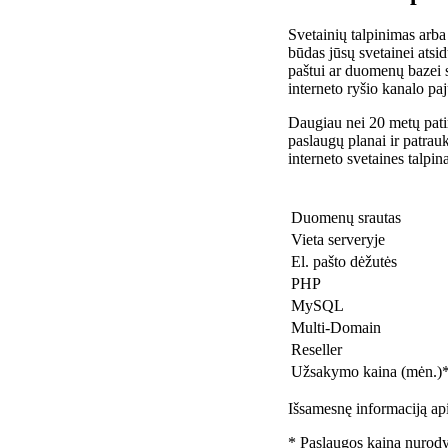
Svetainių talpinimas arba
būdas jūsų svetainei atsidu
paštui ar duomenų bazei 
interneto ryšio kanalo pa
Daugiau nei 20 metų patir
paslaugų planai ir patra
interneto svetaines talpin
Duomenų srautas
Vieta serveryje
El. pašto dėžutės
PHP
MySQL
Multi-Domain
Reseller
Užsakymo kaina (mėn.)
Išsamesnę informaciją api
* Paslaugos kaina nurody