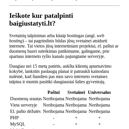
Ieškote kur patalpinti
baigiustatyti.lt?
Svetainių talpinimas arba kitaip hostingas (angl.
web
hosting
) – tai pagrindinis būdas jūsų svetainei atsidurti
internete. Tai vietos jūsų internetiniam projektui, el. paštui ar
duomenų bazei suteikimas patikimame, galingame, prie
spartaus interneto ryšio kanalo pajungtame serveryje.
Daugiau nei 15 metų patirtis, aukšta klientų aptarnavimo
kokybė, lankstūs paslaugų planai ir patraukli kainodara
nulėmė, kad šiandien pas mus savo interneto svetaines
talpina ir mumis pasitiki daugiausiai šalies gyventojų.
Paštui
Svetainei
Universalus
Duomenų srautas
Neribojama
Neribojama
Neribojama
Vieta serveryje
Neribojama
Neribojama
Neribojama
El. pašto dėžutės
Neribojama
Neribojama
Neribojama
PHP
-
+
+
MySQL
-
+
+