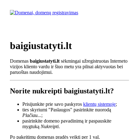
baigiustatyti.lt
Domenas
baigiustatyti.lt
sėkmingai užregistruotas Interneto
vizijos kliento vardu ir šiuo metu yra pilnai aktyvuotas bei
paruoštas naudojimui.
Norite nukreipti baigiustatyti.lt?
Prisijunkite prie savo paskyros
klientų sistemoje
;
ties skyriumi "Paslaugos" pasirinkite nuorodą
Plačiau...
;
pasirinkite domeno pavadinimą ir paspauskite
mygtuką
Nukreipti
.
Po pakeitimų domenas pradės veikti per 1 val.