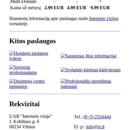
Multi-Domain
-
-
+
Kaina už mėnesį
2.99 EUR
4.99 EUR
9.99 EUR
Išsamesnę informaciją apie paslaugas rasite
Interneto vizijos
svetainėje.
Kitos paslaugos
Rekvizitai
UAB "Interneto vizija"
Tel.:
(8~5) 2324444
J. Kubiliaus g. 6
08234 Vilnius
El. p.:
info@iv.lt