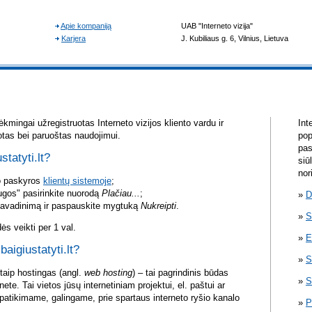
kmingai užregistruotas Interneto vizijos kliento vardu ir
Int
otas bei paruoštas naudojimui.
pop
pas
statyti.lt?
siū
nor
vo paskyros
klientų sistemoje
;
ugos" pasirinkite nuorodą
Plačiau...
;
D
pavadinimą ir paspauskite mygtuką
Nukreipti
.
S
s veikti per 1 val.
E
baigiustatyti.lt?
S
itaip hostingas (angl.
web hosting
) – tai pagrindinis būdas
S
rnete. Tai vietos jūsų internetiniam projektui, el. paštui ar
atikimame, galingame, prie spartaus interneto ryšio kanalo
P