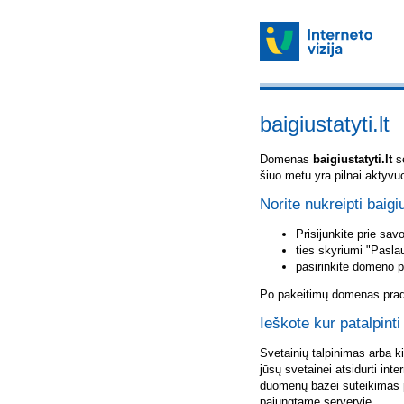
baigiustatyti.lt
Domenas
baigiustatyti.lt
sė
šiuo metu yra pilnai aktyvu
Norite nukreipti baigiu
Prisijunkite prie sa
ties skyriumi "Pasla
pasirinkite domeno 
Po pakeitimų domenas pradė
Ieškote kur patalpinti 
Svetainių talpinimas arba k
jūsų svetainei atsidurti inte
duomenų bazei suteikimas p
pajungtame serveryje.