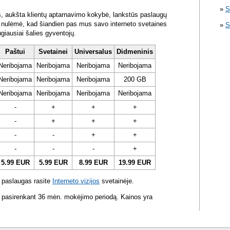
S
s, aukšta klientų aptarnavimo kokybė, lankstūs paslaugų
ra nulėmė, kad šiandien pas mus savo interneto svetaines
S
ugiausiai šalies gyventojų.
Paštui
Svetainei
Universalus
Didmeninis
Neribojama
Neribojama
Neribojama
Neribojama
Neribojama
Neribojama
Neribojama
200 GB
Neribojama
Neribojama
Neribojama
Neribojama
-
+
+
+
-
+
+
+
-
-
+
+
-
-
-
+
5.99 EUR
5.99 EUR
8.99 EUR
19.99 EUR
 paslaugas rasite
Interneto vizijos
svetainėje.
 pasirenkant 36 mėn. mokėjimo periodą. Kainos yra