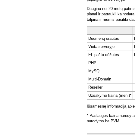
Daugiau nei 20 metų patirti
planai ir patraukli kainoda
talpina ir mumis pasitiki da
Duomenų srautas
Vieta serveryje
El. pašto dėžutės
PHP
MySQL
Multi-Domain
Reseller
Užsakymo kaina (mėn.)*
Išsamesnę informaciją apie
* Paslaugos kaina nurodyta
nurodytos be PVM.