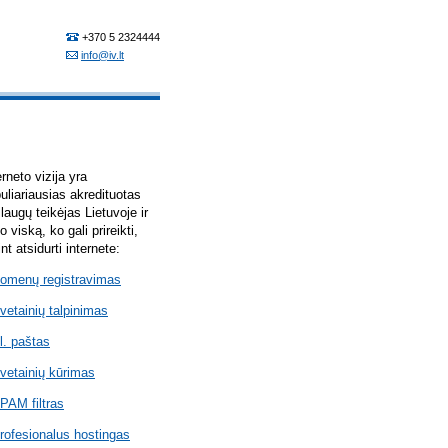
erneto vizija yra
uliariausias akredituotas
laugų teikėjas Lietuvoje ir
lo viską, ko gali prireikti,
int atsidurti internete:
omenų registravimas
vetainių talpinimas
l. paštas
vetainių kūrimas
PAM filtras
rofesionalus hostingas