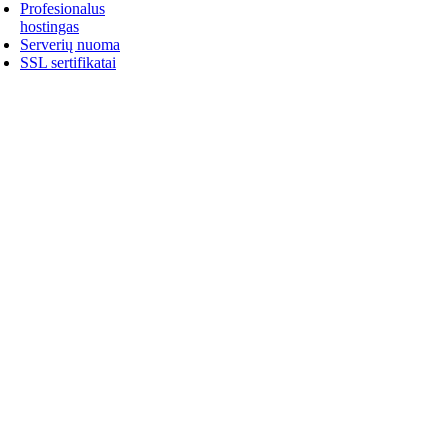
Profesionalus
hostingas
Serverių nuoma
SSL sertifikatai