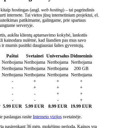
 kitaip hostingas (angl.
web hosting
) – tai pagrindinis
rti internete. Tai vietos jūsų internetiniam projektui, el.
suteikimas patikimame, galingame, prie spartaus
jungtame serveryje.
tis, aukšta klientų aptarnavimo kokybė, lankstūs
ukli kainodara nulėmė, kad šiandien pas mus savo
a ir mumis pasitiki daugiausiai šalies gyventojų.
Paštui
Svetainei
Universalus
Didmeninis
Neribojama
Neribojama
Neribojama
Neribojama
Neribojama
Neribojama
Neribojama
200 GB
Neribojama
Neribojama
Neribojama
Neribojama
-
+
+
+
-
+
+
+
-
-
+
+
-
-
-
+
*
5.99 EUR
5.99 EUR
8.99 EUR
19.99 EUR
e paslaugas rasite
Interneto vizijos
svetainėje.
ta pasirenkant 36 mėn. mokėjimo periodą. Kainos yra