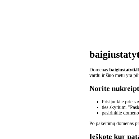
baigiustatyt
Domenas
baigiustatyti.lt
vardu ir šiuo metu yra pi
Norite nukreipti
Prisijunkite prie 
ties skyriumi "Pas
pasirinkite domen
Po pakeitimų domenas pra
Ieškote kur pata