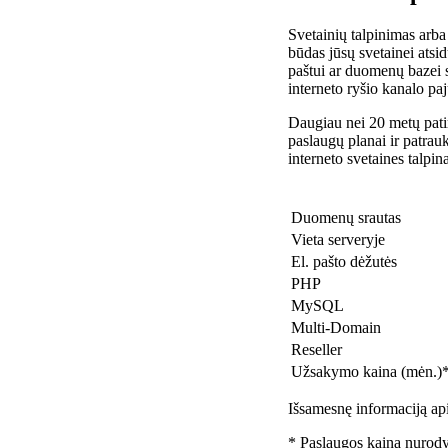
Svetainių talpinimas arba
būdas jūsų svetainei atsidu
paštui ar duomenų bazei 
interneto ryšio kanalo pa
Daugiau nei 20 metų patir
paslaugų planai ir patra
interneto svetaines talpin
Duomenų srautas
Vieta serveryje
El. pašto dėžutės
PHP
MySQL
Multi-Domain
Reseller
Užsakymo kaina (mėn.)
Išsamesnę informaciją api
* Paslaugos kaina nurody