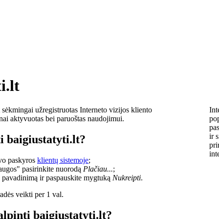
i.lt
sėkmingai užregistruotas Interneto vizijos kliento
Int
lnai aktyvuotas bei paruoštas naudojimui.
pop
pas
ir 
 baigiustatyti.lt?
pri
int
savo paskyros
klientų sistemoje
;
laugos" pasirinkite nuorodą
Plačiau...
;
o pavadinimą ir paspauskite mygtuką
Nukreipti
.
dės veikti per 1 val.
lpinti baigiustatyti.lt?