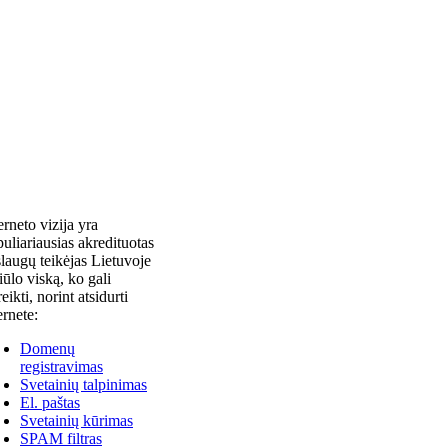
erneto vizija yra
uliariausias akredituotas
laugų teikėjas Lietuvoje
siūlo viską, ko gali
reikti, norint atsidurti
ernete:
Domenų
registravimas
Svetainių talpinimas
El. paštas
Svetainių kūrimas
SPAM filtras