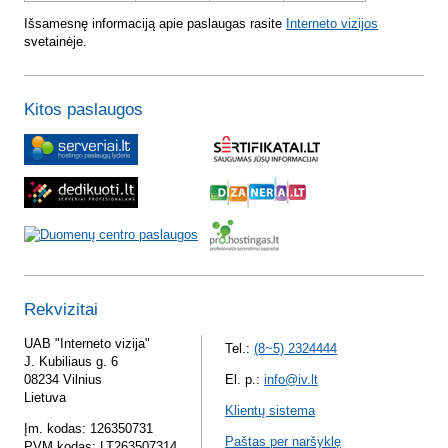
Išsamesnę informaciją apie paslaugas rasite
Interneto vizijos
svetainėje.
Kitos paslaugos
Rekvizitai
UAB "Interneto vizija"
Tel.:
(8~5) 2324444
J. Kubiliaus g. 6
08234 Vilnius
El. p.:
info@iv.lt
Lietuva
Klientų sistema
Įm. kodas: 126350731
Paštas per naršyklę
PVM kodas: LT263507314