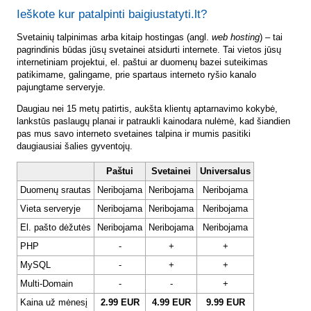
Ieškote kur patalpinti baigiustatyti.lt?
Svetainių talpinimas arba kitaip hostingas (angl.
web hosting
) – tai
pagrindinis būdas jūsų svetainei atsidurti internete. Tai vietos jūsų
internetiniam projektui, el. paštui ar duomenų bazei suteikimas
patikimame, galingame, prie spartaus interneto ryšio kanalo
pajungtame serveryje.
Daugiau nei 15 metų patirtis, aukšta klientų aptarnavimo kokybė,
lankstūs paslaugų planai ir patraukli kainodara nulėmė, kad šiandien
pas mus savo interneto svetaines talpina ir mumis pasitiki
daugiausiai šalies gyventojų.
Paštui
Svetainei
Universalus
Duomenų srautas
Neribojama
Neribojama
Neribojama
Vieta serveryje
Neribojama
Neribojama
Neribojama
El. pašto dėžutės
Neribojama
Neribojama
Neribojama
PHP
-
+
+
MySQL
-
+
+
Multi-Domain
-
-
+
Kaina už mėnesį
2.99 EUR
4.99 EUR
9.99 EUR