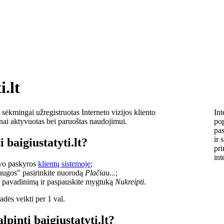
i.lt
sėkmingai užregistruotas Interneto vizijos kliento
Int
lnai aktyvuotas bei paruoštas naudojimui.
pop
pas
ir 
 baigiustatyti.lt?
pri
int
savo paskyros
klientų sistemoje
;
laugos" pasirinkite nuorodą
Plačiau...
;
o pavadinimą ir paspauskite mygtuką
Nukreipti
.
dės veikti per 1 val.
lpinti baigiustatyti.lt?