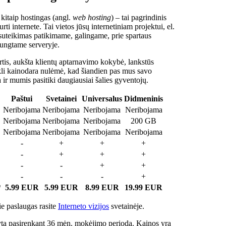
 kitaip hostingas (angl.
web hosting
) – tai pagrindinis
rti internete. Tai vietos jūsų internetiniam projektui, el.
suteikimas patikimame, galingame, prie spartaus
jungtame serveryje.
tis, aukšta klientų aptarnavimo kokybė, lankstūs
ukli kainodara nulėmė, kad šiandien pas mus savo
a ir mumis pasitiki daugiausiai šalies gyventojų.
Paštui
Svetainei
Universalus
Didmeninis
Neribojama
Neribojama
Neribojama
Neribojama
Neribojama
Neribojama
Neribojama
200 GB
Neribojama
Neribojama
Neribojama
Neribojama
-
+
+
+
-
+
+
+
-
-
+
+
-
-
-
+
*
5.99 EUR
5.99 EUR
8.99 EUR
19.99 EUR
e paslaugas rasite
Interneto vizijos
svetainėje.
ta pasirenkant 36 mėn. mokėjimo periodą. Kainos yra