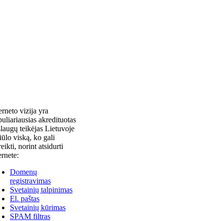
erneto vizija yra
uliariausias akredituotas
laugų teikėjas Lietuvoje
siūlo viską, ko gali
reikti, norint atsidurti
ernete:
Domenų
registravimas
Svetainių talpinimas
El. paštas
Svetainių kūrimas
SPAM filtras