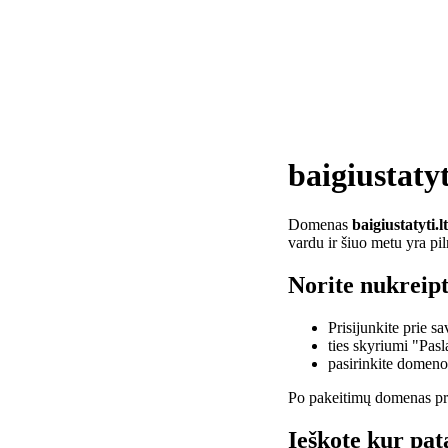
baigiustatyt
Domenas
baigiustatyti.lt
vardu ir šiuo metu yra pi
Norite nukreipti
Prisijunkite prie 
ties skyriumi "Pas
pasirinkite domen
Po pakeitimų domenas pra
Ieškote kur pata