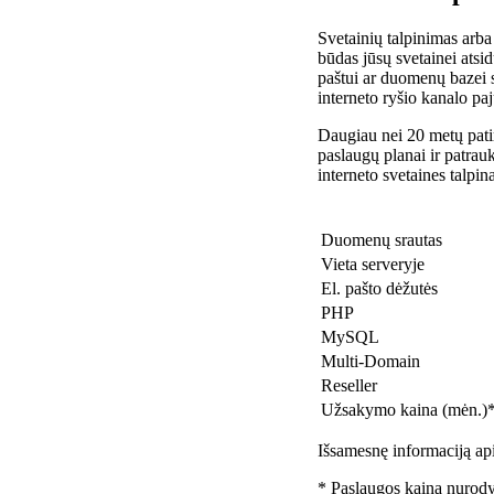
Svetainių talpinimas arba
būdas jūsų svetainei atsidu
paštui ar duomenų bazei 
interneto ryšio kanalo pa
Daugiau nei 20 metų patir
paslaugų planai ir patra
interneto svetaines talpin
Duomenų srautas
Vieta serveryje
El. pašto dėžutės
PHP
MySQL
Multi-Domain
Reseller
Užsakymo kaina (mėn.)
Išsamesnę informaciją api
* Paslaugos kaina nurody