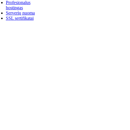
Profesionalus
hostingas
Serverių nuoma
SSL sertifikatai