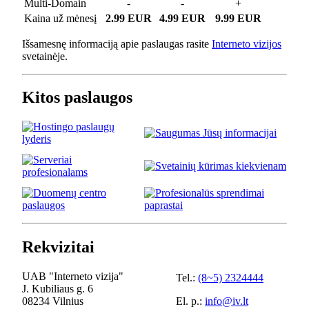
Multi-Domain
-
-
+
Kaina už mėnesį
2.99 EUR
4.99 EUR
9.99 EUR
Išsamesnę informaciją apie paslaugas rasite
Interneto vizijos
svetainėje.
Kitos paslaugos
Rekvizitai
UAB "Interneto vizija"
Tel.:
(8~5) 2324444
J. Kubiliaus g. 6
08234 Vilnius
El. p.:
info@iv.lt