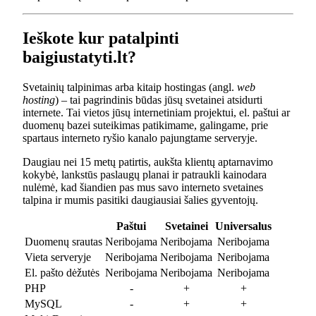
Ieškote kur patalpinti
baigiustatyti.lt?
Svetainių talpinimas arba kitaip hostingas (angl.
web
hosting
) – tai pagrindinis būdas jūsų svetainei atsidurti
internete. Tai vietos jūsų internetiniam projektui, el. paštui ar
duomenų bazei suteikimas patikimame, galingame, prie
spartaus interneto ryšio kanalo pajungtame serveryje.
Daugiau nei 15 metų patirtis, aukšta klientų aptarnavimo
kokybė, lankstūs paslaugų planai ir patraukli kainodara
nulėmė, kad šiandien pas mus savo interneto svetaines
talpina ir mumis pasitiki daugiausiai šalies gyventojų.
Paštui
Svetainei
Universalus
Duomenų srautas
Neribojama
Neribojama
Neribojama
Vieta serveryje
Neribojama
Neribojama
Neribojama
El. pašto dėžutės
Neribojama
Neribojama
Neribojama
PHP
-
+
+
MySQL
-
+
+