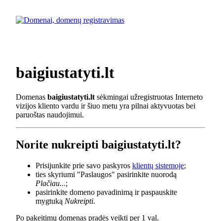
baigiustatyti.lt
Domenas
baigiustatyti.lt
sėkmingai užregistruotas Interneto
vizijos kliento vardu ir šiuo metu yra pilnai aktyvuotas bei
paruoštas naudojimui.
Norite nukreipti baigiustatyti.lt?
Prisijunkite prie savo paskyros
klientų sistemoje
;
ties skyriumi "Paslaugos" pasirinkite nuorodą
Plačiau...
;
pasirinkite domeno pavadinimą ir paspauskite
mygtuką
Nukreipti
.
Po pakeitimų domenas pradės veikti per 1 val.