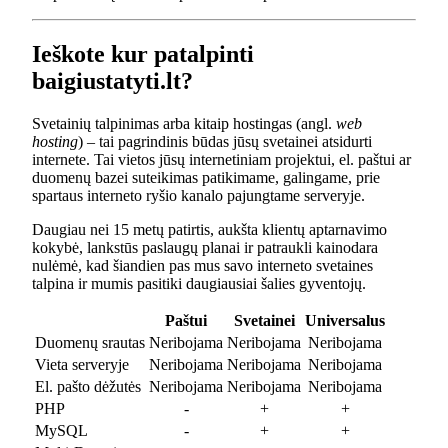
Ieškote kur patalpinti
baigiustatyti.lt?
Svetainių talpinimas arba kitaip hostingas (angl.
web
hosting
) – tai pagrindinis būdas jūsų svetainei atsidurti
internete. Tai vietos jūsų internetiniam projektui, el. paštui ar
duomenų bazei suteikimas patikimame, galingame, prie
spartaus interneto ryšio kanalo pajungtame serveryje.
Daugiau nei 15 metų patirtis, aukšta klientų aptarnavimo
kokybė, lankstūs paslaugų planai ir patraukli kainodara
nulėmė, kad šiandien pas mus savo interneto svetaines
talpina ir mumis pasitiki daugiausiai šalies gyventojų.
Paštui
Svetainei
Universalus
Duomenų srautas
Neribojama
Neribojama
Neribojama
Vieta serveryje
Neribojama
Neribojama
Neribojama
El. pašto dėžutės
Neribojama
Neribojama
Neribojama
PHP
-
+
+
MySQL
-
+
+