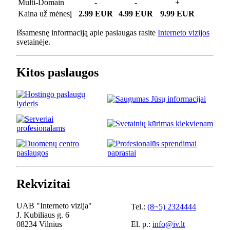
Multi-Domain
-
-
+
Kaina už mėnesį
2.99 EUR
4.99 EUR
9.99 EUR
Išsamesnę informaciją apie paslaugas rasite
Interneto vizijos
svetainėje.
Kitos paslaugos
Rekvizitai
UAB "Interneto vizija"
Tel.:
(8~5) 2324444
J. Kubiliaus g. 6
08234 Vilnius
El. p.:
info@iv.lt