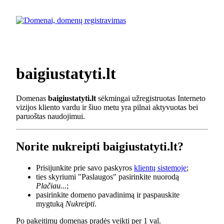
baigiustatyti.lt
Domenas
baigiustatyti.lt
sėkmingai užregistruotas Interneto
vizijos kliento vardu ir šiuo metu yra pilnai aktyvuotas bei
paruoštas naudojimui.
Norite nukreipti baigiustatyti.lt?
Prisijunkite prie savo paskyros
klientų sistemoje
;
ties skyriumi "Paslaugos" pasirinkite nuorodą
Plačiau...
;
pasirinkite domeno pavadinimą ir paspauskite
mygtuką
Nukreipti
.
Po pakeitimų domenas pradės veikti per 1 val.