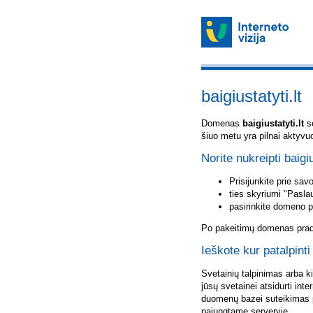
baigiustatyti.lt
Domenas
baigiustatyti.lt
sė
šiuo metu yra pilnai aktyvu
Norite nukreipti baigiu
Prisijunkite prie sa
ties skyriumi "Pasla
pasirinkite domeno 
Po pakeitimų domenas pradė
Ieškote kur patalpinti 
Svetainių talpinimas arba k
jūsų svetainei atsidurti inte
duomenų bazei suteikimas p
pajungtame serveryje.