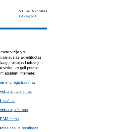
erneto vizija yra
uliariausias akredituotas
laugų teikėjas Lietuvoje ir
lo viską, ko gali prireikti,
int atsidurti internete:
omenų registravimas
vetainių talpinimas
l. paštas
vetainių kūrimas
PAM filtras
rofesionalus hostingas