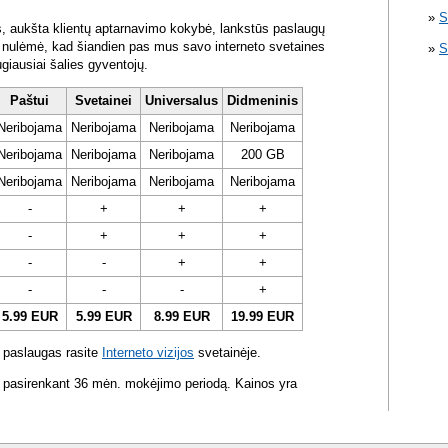
S
s, aukšta klientų aptarnavimo kokybė, lankstūs paslaugų
ra nulėmė, kad šiandien pas mus savo interneto svetaines
S
ugiausiai šalies gyventojų.
Paštui
Svetainei
Universalus
Didmeninis
Neribojama
Neribojama
Neribojama
Neribojama
Neribojama
Neribojama
Neribojama
200 GB
Neribojama
Neribojama
Neribojama
Neribojama
-
+
+
+
-
+
+
+
-
-
+
+
-
-
-
+
5.99 EUR
5.99 EUR
8.99 EUR
19.99 EUR
 paslaugas rasite
Interneto vizijos
svetainėje.
 pasirenkant 36 mėn. mokėjimo periodą. Kainos yra