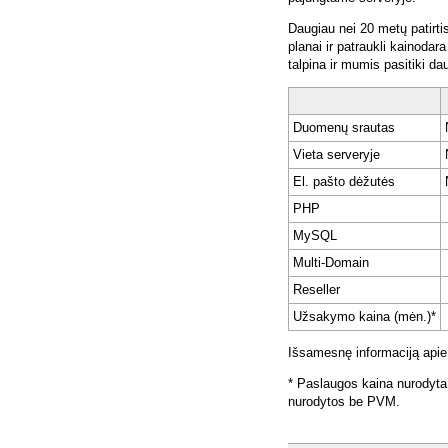
Daugiau nei 20 metų patirti
planai ir patraukli kainoda
talpina ir mumis pasitiki da
Duomenų srautas
Vieta serveryje
El. pašto dėžutės
PHP
MySQL
Multi-Domain
Reseller
Užsakymo kaina (mėn.)*
Išsamesnę informaciją apie
* Paslaugos kaina nurodyta
nurodytos be PVM.