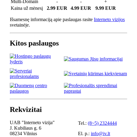
Multi-Domain
-
-
+
Kaina už mėnesį
2.99 EUR
4.99 EUR
9.99 EUR
Išsamesnę informaciją apie paslaugas rasite
Interneto vizijos
svetainėje.
Kitos paslaugos
Rekvizitai
UAB "Interneto vizija"
Tel.:
(8~5) 2324444
J. Kubiliaus g. 6
08234 Vilnius
El. p.:
info@iv.lt