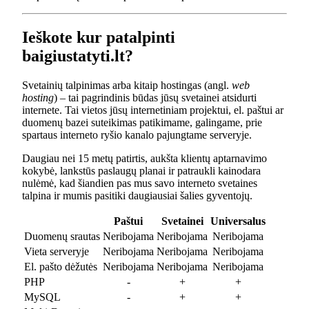
Ieškote kur patalpinti
baigiustatyti.lt?
Svetainių talpinimas arba kitaip hostingas (angl.
web
hosting
) – tai pagrindinis būdas jūsų svetainei atsidurti
internete. Tai vietos jūsų internetiniam projektui, el. paštui ar
duomenų bazei suteikimas patikimame, galingame, prie
spartaus interneto ryšio kanalo pajungtame serveryje.
Daugiau nei 15 metų patirtis, aukšta klientų aptarnavimo
kokybė, lankstūs paslaugų planai ir patraukli kainodara
nulėmė, kad šiandien pas mus savo interneto svetaines
talpina ir mumis pasitiki daugiausiai šalies gyventojų.
Paštui
Svetainei
Universalus
Duomenų srautas
Neribojama
Neribojama
Neribojama
Vieta serveryje
Neribojama
Neribojama
Neribojama
El. pašto dėžutės
Neribojama
Neribojama
Neribojama
PHP
-
+
+
MySQL
-
+
+