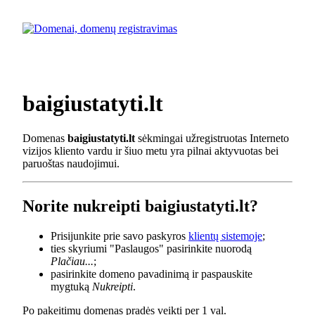
baigiustatyti.lt
Domenas
baigiustatyti.lt
sėkmingai užregistruotas Interneto
vizijos kliento vardu ir šiuo metu yra pilnai aktyvuotas bei
paruoštas naudojimui.
Norite nukreipti baigiustatyti.lt?
Prisijunkite prie savo paskyros
klientų sistemoje
;
ties skyriumi "Paslaugos" pasirinkite nuorodą
Plačiau...
;
pasirinkite domeno pavadinimą ir paspauskite
mygtuką
Nukreipti
.
Po pakeitimų domenas pradės veikti per 1 val.