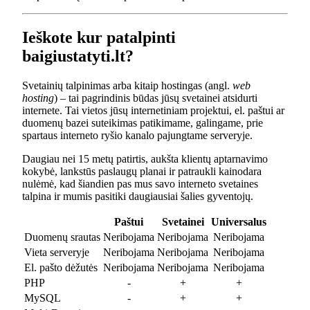
Ieškote kur patalpinti
baigiustatyti.lt?
Svetainių talpinimas arba kitaip hostingas (angl.
web
hosting
) – tai pagrindinis būdas jūsų svetainei atsidurti
internete. Tai vietos jūsų internetiniam projektui, el. paštui ar
duomenų bazei suteikimas patikimame, galingame, prie
spartaus interneto ryšio kanalo pajungtame serveryje.
Daugiau nei 15 metų patirtis, aukšta klientų aptarnavimo
kokybė, lankstūs paslaugų planai ir patraukli kainodara
nulėmė, kad šiandien pas mus savo interneto svetaines
talpina ir mumis pasitiki daugiausiai šalies gyventojų.
Paštui
Svetainei
Universalus
Duomenų srautas
Neribojama
Neribojama
Neribojama
Vieta serveryje
Neribojama
Neribojama
Neribojama
El. pašto dėžutės
Neribojama
Neribojama
Neribojama
PHP
-
+
+
MySQL
-
+
+