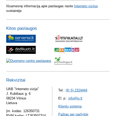
Išsamesnę informaciją apie paslaugas rasite
Interneto vizijos
svetainėje.
Kitos paslaugos
Rekvizitai
UAB "Interneto vizija"
Tel.:
(8~5) 2324444
J. Kubiliaus g. 6
08234 Vilnius
El. p.:
info@iv.lt
Lietuva
Klientų sistema
Įm. kodas: 126350731
Paštas per naršyklę
PVM kodas: LT263507314