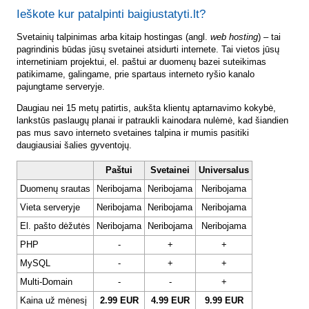
Ieškote kur patalpinti baigiustatyti.lt?
Svetainių talpinimas arba kitaip hostingas (angl.
web hosting
) – tai
pagrindinis būdas jūsų svetainei atsidurti internete. Tai vietos jūsų
internetiniam projektui, el. paštui ar duomenų bazei suteikimas
patikimame, galingame, prie spartaus interneto ryšio kanalo
pajungtame serveryje.
Daugiau nei 15 metų patirtis, aukšta klientų aptarnavimo kokybė,
lankstūs paslaugų planai ir patraukli kainodara nulėmė, kad šiandien
pas mus savo interneto svetaines talpina ir mumis pasitiki
daugiausiai šalies gyventojų.
Paštui
Svetainei
Universalus
Duomenų srautas
Neribojama
Neribojama
Neribojama
Vieta serveryje
Neribojama
Neribojama
Neribojama
El. pašto dėžutės
Neribojama
Neribojama
Neribojama
PHP
-
+
+
MySQL
-
+
+
Multi-Domain
-
-
+
Kaina už mėnesį
2.99 EUR
4.99 EUR
9.99 EUR