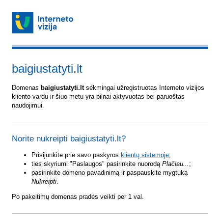
baigiustatyti.lt
Domenas
baigiustatyti.lt
sėkmingai užregistruotas Interneto vizijos
kliento vardu ir šiuo metu yra pilnai aktyvuotas bei paruoštas
naudojimui.
Norite nukreipti baigiustatyti.lt?
Prisijunkite prie savo paskyros
klientų sistemoje
;
ties skyriumi "Paslaugos" pasirinkite nuorodą
Plačiau...
;
pasirinkite domeno pavadinimą ir paspauskite mygtuką
Nukreipti
.
Po pakeitimų domenas pradės veikti per 1 val.