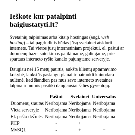
Ieškote kur patalpinti
baigiustatyti.lt?
Svetainių talpinimas arba kitaip hostingas (angl.
web
hosting
) – tai pagrindinis būdas jūsų svetainei atsidurti
internete. Tai vietos jūsų internetiniam projektui, el. paštui ar
duomenų bazei suteikimas patikimame, galingame, prie
spartaus interneto ryšio kanalo pajungtame serveryje.
Daugiau nei 15 metų patirtis, aukšta klientų aptarnavimo
kokybė, lankstūs paslaugų planai ir patraukli kainodara
nulėmė, kad šiandien pas mus savo interneto svetaines
talpina ir mumis pasitiki daugiausiai šalies gyventojų.
Paštui
Svetainei
Universalus
Duomenų srautas
Neribojama
Neribojama
Neribojama
Vieta serveryje
Neribojama
Neribojama
Neribojama
El. pašto dėžutės
Neribojama
Neribojama
Neribojama
PHP
-
+
+
MySQL
-
+
+