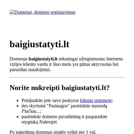
baigiustatyti.lt
Domenas
baigiustatyti.lt
sėkmingai užregistruotas Interneto
vizijos kliento vardu ir šiuo metu yra pilnai aktyvuotas bei
paruoštas naudojimui.
Norite nukreipti baigiustatyti.lt?
Prisijunkite prie savo paskyros
klientų sistemoje
;
ties skyriumi "Paslaugos" pasirinkite nuorodą
Plačiau...
;
pasirinkite domeno pavadinimą ir paspauskite
mygtuką
Nukreipti
.
Po pakeitimų domenas pradės veikti per 1 val.