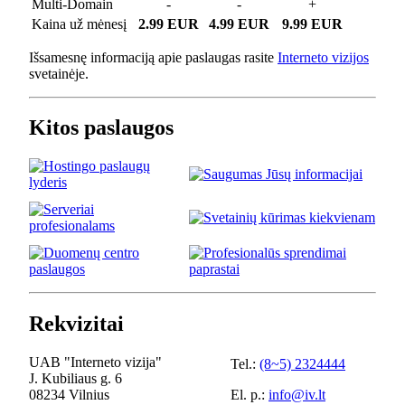
Multi-Domain
-
-
+
Kaina už mėnesį
2.99 EUR
4.99 EUR
9.99 EUR
Išsamesnę informaciją apie paslaugas rasite
Interneto vizijos
svetainėje.
Kitos paslaugos
Rekvizitai
UAB "Interneto vizija"
Tel.:
(8~5) 2324444
J. Kubiliaus g. 6
08234 Vilnius
El. p.:
info@iv.lt