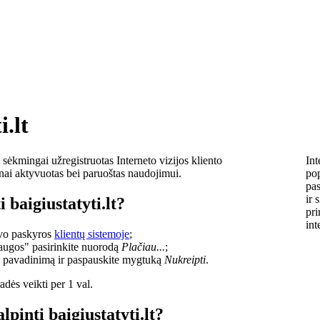
i.lt
sėkmingai užregistruotas Interneto vizijos kliento
Int
lnai aktyvuotas bei paruoštas naudojimui.
pop
pas
ir 
 baigiustatyti.lt?
pri
int
savo paskyros
klientų sistemoje
;
laugos" pasirinkite nuorodą
Plačiau...
;
o pavadinimą ir paspauskite mygtuką
Nukreipti
.
dės veikti per 1 val.
lpinti baigiustatyti.lt?