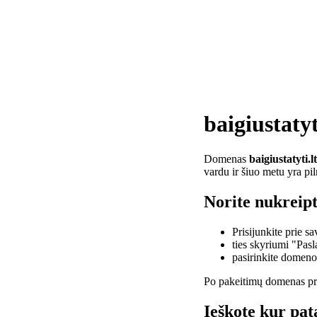
baigiustatyt
Domenas
baigiustatyti.lt
vardu ir šiuo metu yra pi
Norite nukreipti
Prisijunkite prie 
ties skyriumi "Pas
pasirinkite domen
Po pakeitimų domenas pra
Ieškote kur pata