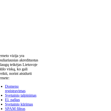
erneto vizija yra
uliariausias akredituotas
laugų teikėjas Lietuvoje
siūlo viską, ko gali
reikti, norint atsidurti
ernete:
Domenų
registravimas
Svetainių talpinimas
El. paštas
Svetainių kūrimas
SPAM filtras