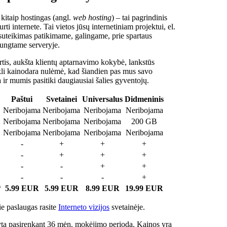
 kitaip hostingas (angl.
web hosting
) – tai pagrindinis
rti internete. Tai vietos jūsų internetiniam projektui, el.
suteikimas patikimame, galingame, prie spartaus
jungtame serveryje.
tis, aukšta klientų aptarnavimo kokybė, lankstūs
ukli kainodara nulėmė, kad šiandien pas mus savo
a ir mumis pasitiki daugiausiai šalies gyventojų.
Paštui
Svetainei
Universalus
Didmeninis
Neribojama
Neribojama
Neribojama
Neribojama
Neribojama
Neribojama
Neribojama
200 GB
Neribojama
Neribojama
Neribojama
Neribojama
-
+
+
+
-
+
+
+
-
-
+
+
-
-
-
+
*
5.99 EUR
5.99 EUR
8.99 EUR
19.99 EUR
e paslaugas rasite
Interneto vizijos
svetainėje.
ta pasirenkant 36 mėn. mokėjimo periodą. Kainos yra