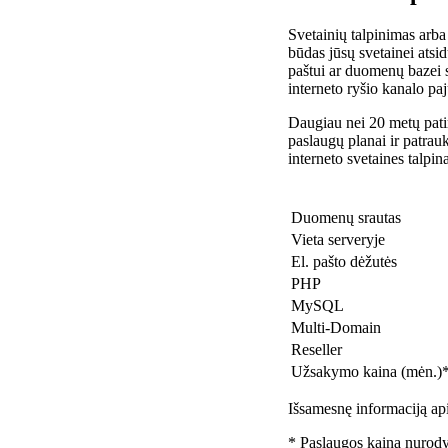
Svetainių talpinimas arba
būdas jūsų svetainei atsidu
paštui ar duomenų bazei 
interneto ryšio kanalo pa
Daugiau nei 20 metų patir
paslaugų planai ir patra
interneto svetaines talpin
Duomenų srautas
Vieta serveryje
El. pašto dėžutės
PHP
MySQL
Multi-Domain
Reseller
Užsakymo kaina (mėn.)
Išsamesnę informaciją api
* Paslaugos kaina nurody