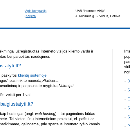
kmingai užregistruotas Interneto vizijos kliento vardu ir
Int
otas bei paruoštas naudojimui.
pop
pas
statyti.lt?
siū
nor
vo paskyros
klientų sistemoje
;
ugos" pasirinkite nuorodą
Plačiau...
;
D
pavadinimą ir paspauskite mygtuką
Nukreipti
.
S
s veikti per 1 val.
E
baigiustatyti.lt?
S
itaip hostingas (angl.
web hosting
) – tai pagrindinis būdas
S
rnete. Tai vietos jūsų internetiniam projektui, el. paštui ar
atikimame, galingame, prie spartaus interneto ryšio kanalo
P