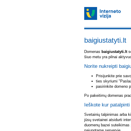
baigiustatyti.lt
Domenas
baigiustatyti.lt
sė
šiuo metu yra pilnai aktyvu
Norite nukreipti baigiu
Prisijunkite prie sa
ties skyriumi "Pasla
pasirinkite domeno 
Po pakeitimų domenas pradė
Ieškote kur patalpinti 
Svetainių talpinimas arba k
jūsų svetainei atsidurti inte
duomenų bazei suteikimas p
pajungtame serveryje.