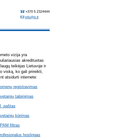
erneto vizija yra
uliariausias akredituotas
laugų teikėjas Lietuvoje ir
lo viską, ko gali prireikti,
int atsidurti internete:
omenų registravimas
vetainių talpinimas
l. paštas
vetainių kūrimas
PAM filtras
rofesionalus hostingas