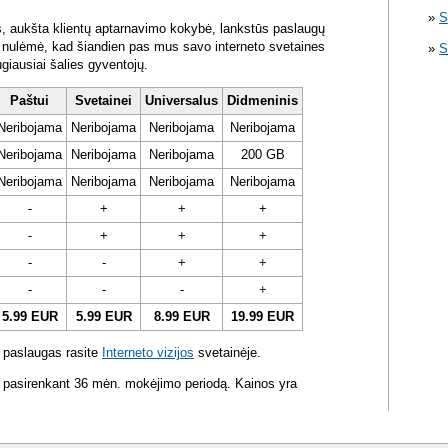
S
s, aukšta klientų aptarnavimo kokybė, lankstūs paslaugų
ra nulėmė, kad šiandien pas mus savo interneto svetaines
S
ugiausiai šalies gyventojų.
Paštui
Svetainei
Universalus
Didmeninis
Neribojama
Neribojama
Neribojama
Neribojama
Neribojama
Neribojama
Neribojama
200 GB
Neribojama
Neribojama
Neribojama
Neribojama
-
+
+
+
-
+
+
+
-
-
+
+
-
-
-
+
5.99 EUR
5.99 EUR
8.99 EUR
19.99 EUR
 paslaugas rasite
Interneto vizijos
svetainėje.
 pasirenkant 36 mėn. mokėjimo periodą. Kainos yra