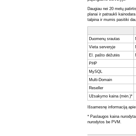
Daugiau nei 20 metų patirti
planai ir patraukli kainoda
talpina ir mumis pasitiki da
Duomenų srautas
Vieta serveryje
El. pašto dėžutės
PHP
MySQL
Multi-Domain
Reseller
Užsakymo kaina (mėn.)*
Išsamesnę informaciją apie
* Paslaugos kaina nurodyta
nurodytos be PVM.