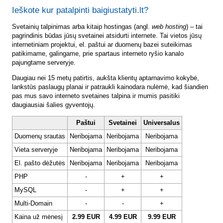
Ieškote kur patalpinti baigiustatyti.lt?
Svetainių talpinimas arba kitaip hostingas (angl.
web hosting
) – tai
pagrindinis būdas jūsų svetainei atsidurti internete. Tai vietos jūsų
internetiniam projektui, el. paštui ar duomenų bazei suteikimas
patikimame, galingame, prie spartaus interneto ryšio kanalo
pajungtame serveryje.
Daugiau nei 15 metų patirtis, aukšta klientų aptarnavimo kokybė,
lankstūs paslaugų planai ir patraukli kainodara nulėmė, kad šiandien
pas mus savo interneto svetaines talpina ir mumis pasitiki
daugiausiai šalies gyventojų.
Paštui
Svetainei
Universalus
Duomenų srautas
Neribojama
Neribojama
Neribojama
Vieta serveryje
Neribojama
Neribojama
Neribojama
El. pašto dėžutės
Neribojama
Neribojama
Neribojama
PHP
-
+
+
MySQL
-
+
+
Multi-Domain
-
-
+
Kaina už mėnesį
2.99 EUR
4.99 EUR
9.99 EUR