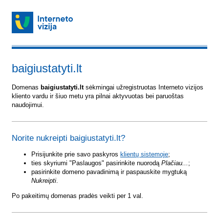
baigiustatyti.lt
Domenas
baigiustatyti.lt
sėkmingai užregistruotas Interneto vizijos
kliento vardu ir šiuo metu yra pilnai aktyvuotas bei paruoštas
naudojimui.
Norite nukreipti baigiustatyti.lt?
Prisijunkite prie savo paskyros
klientų sistemoje
;
ties skyriumi "Paslaugos" pasirinkite nuorodą
Plačiau...
;
pasirinkite domeno pavadinimą ir paspauskite mygtuką
Nukreipti
.
Po pakeitimų domenas pradės veikti per 1 val.