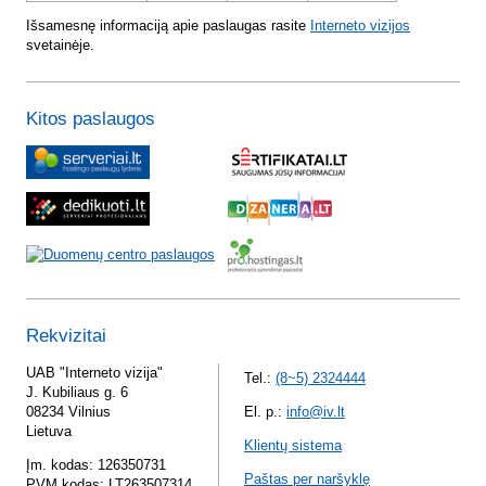
Išsamesnę informaciją apie paslaugas rasite
Interneto vizijos
svetainėje.
Kitos paslaugos
Rekvizitai
UAB "Interneto vizija"
Tel.:
(8~5) 2324444
J. Kubiliaus g. 6
08234 Vilnius
El. p.:
info@iv.lt
Lietuva
Klientų sistema
Įm. kodas: 126350731
Paštas per naršyklę
PVM kodas: LT263507314