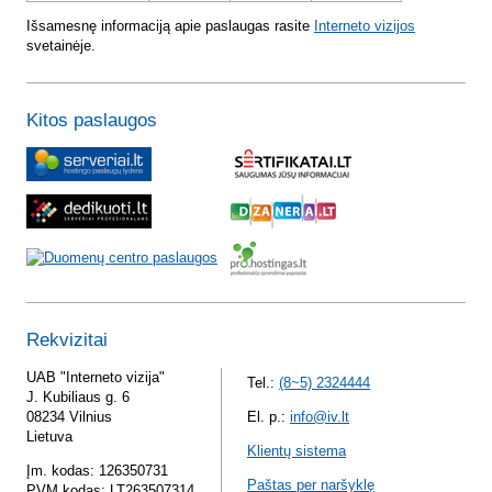
Išsamesnę informaciją apie paslaugas rasite
Interneto vizijos
svetainėje.
Kitos paslaugos
Rekvizitai
UAB "Interneto vizija"
Tel.:
(8~5) 2324444
J. Kubiliaus g. 6
08234 Vilnius
El. p.:
info@iv.lt
Lietuva
Klientų sistema
Įm. kodas: 126350731
Paštas per naršyklę
PVM kodas: LT263507314