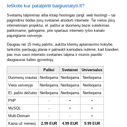
Ieškote kur patalpinti baigiustatyti.lt?
Svetainių talpinimas arba kitaip hostingas (angl.
web hosting
) – tai
pagrindinis būdas jūsų svetainei atsidurti internete. Tai vietos jūsų
internetiniam projektui, el. paštui ar duomenų bazei suteikimas
patikimame, galingame, prie spartaus interneto ryšio kanalo
pajungtame serveryje.
Daugiau nei 15 metų patirtis, aukšta klientų aptarnavimo kokybė,
lankstūs paslaugų planai ir patraukli kainodara nulėmė, kad šiandien
pas mus savo interneto svetaines talpina ir mumis pasitiki
daugiausiai šalies gyventojų.
Paštui
Svetainei
Universalus
Duomenų srautas
Neribojama
Neribojama
Neribojama
Vieta serveryje
Neribojama
Neribojama
Neribojama
El. pašto dėžutės
Neribojama
Neribojama
Neribojama
PHP
-
+
+
MySQL
-
+
+
Multi-Domain
-
-
+
Kaina už mėnesį
2.99 EUR
4.99 EUR
9.99 EUR