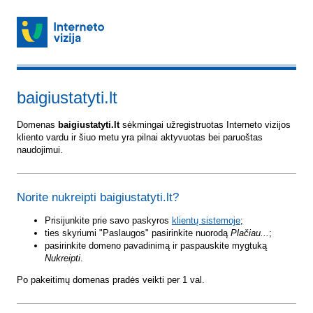
baigiustatyti.lt
Domenas
baigiustatyti.lt
sėkmingai užregistruotas Interneto vizijos
kliento vardu ir šiuo metu yra pilnai aktyvuotas bei paruoštas
naudojimui.
Norite nukreipti baigiustatyti.lt?
Prisijunkite prie savo paskyros
klientų sistemoje
;
ties skyriumi "Paslaugos" pasirinkite nuorodą
Plačiau...
;
pasirinkite domeno pavadinimą ir paspauskite mygtuką
Nukreipti
.
Po pakeitimų domenas pradės veikti per 1 val.