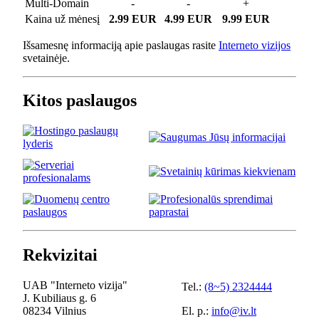
Multi-Domain
-
-
+
Kaina už mėnesį
2.99 EUR
4.99 EUR
9.99 EUR
Išsamesnę informaciją apie paslaugas rasite
Interneto vizijos
svetainėje.
Kitos paslaugos
Rekvizitai
UAB "Interneto vizija"
Tel.:
(8~5) 2324444
J. Kubiliaus g. 6
08234 Vilnius
El. p.:
info@iv.lt