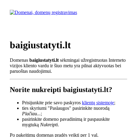
baigiustatyti.lt
Domenas
baigiustatyti.lt
sėkmingai užregistruotas Interneto
vizijos kliento vardu ir šiuo metu yra pilnai aktyvuotas bei
paruoštas naudojimui.
Norite nukreipti baigiustatyti.lt?
Prisijunkite prie savo paskyros
klientų sistemoje
;
ties skyriumi "Paslaugos" pasirinkite nuorodą
Plačiau...
;
pasirinkite domeno pavadinimą ir paspauskite
mygtuką
Nukreipti
.
Po pakeitimų domenas pradės veikti per 1 val.