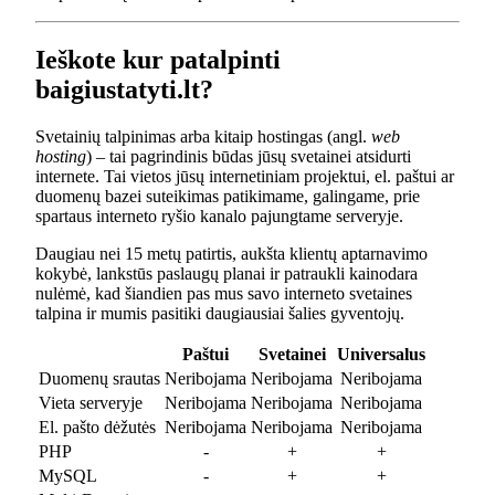
Ieškote kur patalpinti
baigiustatyti.lt?
Svetainių talpinimas arba kitaip hostingas (angl.
web
hosting
) – tai pagrindinis būdas jūsų svetainei atsidurti
internete. Tai vietos jūsų internetiniam projektui, el. paštui ar
duomenų bazei suteikimas patikimame, galingame, prie
spartaus interneto ryšio kanalo pajungtame serveryje.
Daugiau nei 15 metų patirtis, aukšta klientų aptarnavimo
kokybė, lankstūs paslaugų planai ir patraukli kainodara
nulėmė, kad šiandien pas mus savo interneto svetaines
talpina ir mumis pasitiki daugiausiai šalies gyventojų.
Paštui
Svetainei
Universalus
Duomenų srautas
Neribojama
Neribojama
Neribojama
Vieta serveryje
Neribojama
Neribojama
Neribojama
El. pašto dėžutės
Neribojama
Neribojama
Neribojama
PHP
-
+
+
MySQL
-
+
+