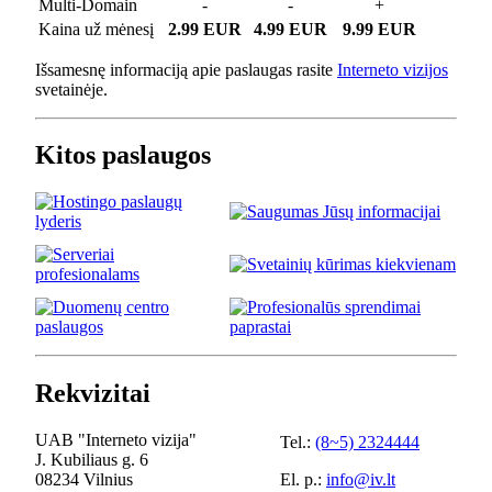
Multi-Domain
-
-
+
Kaina už mėnesį
2.99 EUR
4.99 EUR
9.99 EUR
Išsamesnę informaciją apie paslaugas rasite
Interneto vizijos
svetainėje.
Kitos paslaugos
Rekvizitai
UAB "Interneto vizija"
Tel.:
(8~5) 2324444
J. Kubiliaus g. 6
08234 Vilnius
El. p.:
info@iv.lt