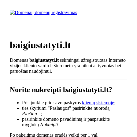
baigiustatyti.lt
Domenas
baigiustatyti.lt
sėkmingai užregistruotas Interneto
vizijos kliento vardu ir šiuo metu yra pilnai aktyvuotas bei
paruoštas naudojimui.
Norite nukreipti baigiustatyti.lt?
Prisijunkite prie savo paskyros
klientų sistemoje
;
ties skyriumi "Paslaugos" pasirinkite nuorodą
Plačiau...
;
pasirinkite domeno pavadinimą ir paspauskite
mygtuką
Nukreipti
.
Po pakeitimų domenas pradės veikti per 1 val.