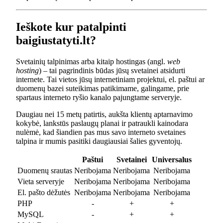
Ieškote kur patalpinti
baigiustatyti.lt?
Svetainių talpinimas arba kitaip hostingas (angl.
web
hosting
) – tai pagrindinis būdas jūsų svetainei atsidurti
internete. Tai vietos jūsų internetiniam projektui, el. paštui ar
duomenų bazei suteikimas patikimame, galingame, prie
spartaus interneto ryšio kanalo pajungtame serveryje.
Daugiau nei 15 metų patirtis, aukšta klientų aptarnavimo
kokybė, lankstūs paslaugų planai ir patraukli kainodara
nulėmė, kad šiandien pas mus savo interneto svetaines
talpina ir mumis pasitiki daugiausiai šalies gyventojų.
Paštui
Svetainei
Universalus
Duomenų srautas
Neribojama
Neribojama
Neribojama
Vieta serveryje
Neribojama
Neribojama
Neribojama
El. pašto dėžutės
Neribojama
Neribojama
Neribojama
PHP
-
+
+
MySQL
-
+
+