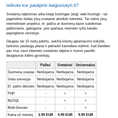
Ieškote kur patalpinti baigiustatyti.lt?
Svetainių talpinimas arba kitaip hostingas (angl.
web hosting
) – tai
pagrindinis būdas jūsų svetainei atsidurti internete. Tai vietos jūsų
internetiniam projektui, el. paštui ar duomenų bazei suteikimas
patikimame, galingame, prie spartaus interneto ryšio kanalo
pajungtame serveryje.
Daugiau nei 15 metų patirtis, aukšta klientų aptarnavimo kokybė,
lankstūs paslaugų planai ir patraukli kainodara nulėmė, kad šiandien
pas mus savo interneto svetaines talpina ir mumis pasitiki
daugiausiai šalies gyventojų.
Paštui
Svetainei
Universalus
Duomenų srautas
Neribojama
Neribojama
Neribojama
Vieta serveryje
Neribojama
Neribojama
Neribojama
El. pašto dėžutės
Neribojama
Neribojama
Neribojama
PHP
-
+
+
MySQL
-
+
+
Multi-Domain
-
-
+
Kaina už mėnesį
2.99 EUR
4.99 EUR
9.99 EUR