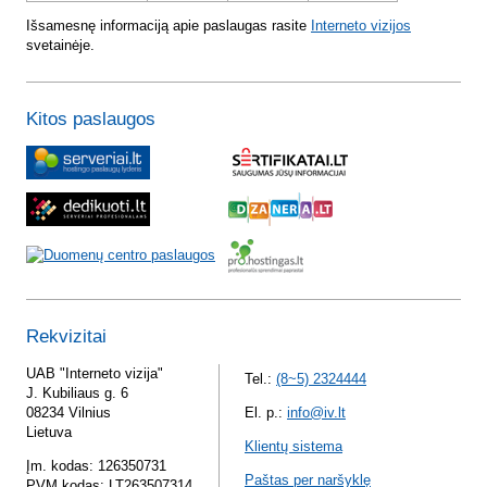
Išsamesnę informaciją apie paslaugas rasite
Interneto vizijos
svetainėje.
Kitos paslaugos
Rekvizitai
UAB "Interneto vizija"
Tel.:
(8~5) 2324444
J. Kubiliaus g. 6
08234 Vilnius
El. p.:
info@iv.lt
Lietuva
Klientų sistema
Įm. kodas: 126350731
Paštas per naršyklę
PVM kodas: LT263507314