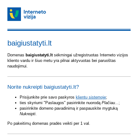
baigiustatyti.lt
Domenas
baigiustatyti.lt
sėkmingai užregistruotas Interneto vizijos
kliento vardu ir šiuo metu yra pilnai aktyvuotas bei paruoštas
naudojimui.
Norite nukreipti baigiustatyti.lt?
Prisijunkite prie savo paskyros
klientų sistemoje
;
ties skyriumi "Paslaugos" pasirinkite nuorodą
Plačiau...
;
pasirinkite domeno pavadinimą ir paspauskite mygtuką
Nukreipti
.
Po pakeitimų domenas pradės veikti per 1 val.