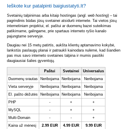
Ieškote kur patalpinti baigiustatyti.lt?
Svetainių talpinimas arba kitaip hostingas (angl.
web hosting
) – tai
pagrindinis būdas jūsų svetainei atsidurti internete. Tai vietos jūsų
internetiniam projektui, el. paštui ar duomenų bazei suteikimas
patikimame, galingame, prie spartaus interneto ryšio kanalo
pajungtame serveryje.
Daugiau nei 15 metų patirtis, aukšta klientų aptarnavimo kokybė,
lankstūs paslaugų planai ir patraukli kainodara nulėmė, kad šiandien
pas mus savo interneto svetaines talpina ir mumis pasitiki
daugiausiai šalies gyventojų.
Paštui
Svetainei
Universalus
Duomenų srautas
Neribojama
Neribojama
Neribojama
Vieta serveryje
Neribojama
Neribojama
Neribojama
El. pašto dėžutės
Neribojama
Neribojama
Neribojama
PHP
-
+
+
MySQL
-
+
+
Multi-Domain
-
-
+
Kaina už mėnesį
2.99 EUR
4.99 EUR
9.99 EUR