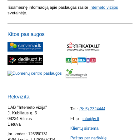
Išsamesnę informaciją apie paslaugas rasite
Interneto vizijos
svetainėje.
Kitos paslaugos
Rekvizitai
UAB "Interneto vizija"
Tel.:
(8~5) 2324444
J. Kubiliaus g. 6
08234 Vilnius
El. p.:
info@iv.lt
Lietuva
Klientų sistema
Įm. kodas: 126350731
Paštas per naršyklę
PVM kodas: LT263507314