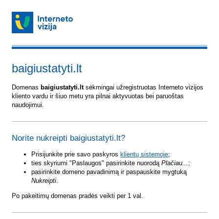
baigiustatyti.lt
Domenas
baigiustatyti.lt
sėkmingai užregistruotas Interneto vizijos
kliento vardu ir šiuo metu yra pilnai aktyvuotas bei paruoštas
naudojimui.
Norite nukreipti baigiustatyti.lt?
Prisijunkite prie savo paskyros
klientų sistemoje
;
ties skyriumi "Paslaugos" pasirinkite nuorodą
Plačiau...
;
pasirinkite domeno pavadinimą ir paspauskite mygtuką
Nukreipti
.
Po pakeitimų domenas pradės veikti per 1 val.