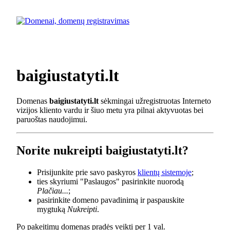
baigiustatyti.lt
Domenas
baigiustatyti.lt
sėkmingai užregistruotas Interneto
vizijos kliento vardu ir šiuo metu yra pilnai aktyvuotas bei
paruoštas naudojimui.
Norite nukreipti baigiustatyti.lt?
Prisijunkite prie savo paskyros
klientų sistemoje
;
ties skyriumi "Paslaugos" pasirinkite nuorodą
Plačiau...
;
pasirinkite domeno pavadinimą ir paspauskite
mygtuką
Nukreipti
.
Po pakeitimų domenas pradės veikti per 1 val.