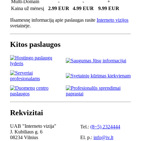
Multi-Domain
-
-
+
Kaina už mėnesį
2.99 EUR
4.99 EUR
9.99 EUR
Išsamesnę informaciją apie paslaugas rasite
Interneto vizijos
svetainėje.
Kitos paslaugos
Rekvizitai
UAB "Interneto vizija"
Tel.:
(8~5) 2324444
J. Kubiliaus g. 6
08234 Vilnius
El. p.:
info@iv.lt