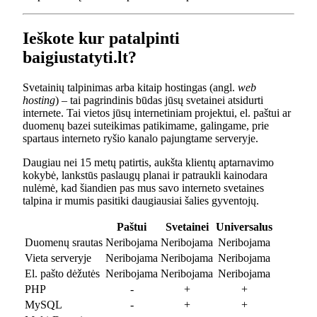
Ieškote kur patalpinti
baigiustatyti.lt?
Svetainių talpinimas arba kitaip hostingas (angl.
web
hosting
) – tai pagrindinis būdas jūsų svetainei atsidurti
internete. Tai vietos jūsų internetiniam projektui, el. paštui ar
duomenų bazei suteikimas patikimame, galingame, prie
spartaus interneto ryšio kanalo pajungtame serveryje.
Daugiau nei 15 metų patirtis, aukšta klientų aptarnavimo
kokybė, lankstūs paslaugų planai ir patraukli kainodara
nulėmė, kad šiandien pas mus savo interneto svetaines
talpina ir mumis pasitiki daugiausiai šalies gyventojų.
Paštui
Svetainei
Universalus
Duomenų srautas
Neribojama
Neribojama
Neribojama
Vieta serveryje
Neribojama
Neribojama
Neribojama
El. pašto dėžutės
Neribojama
Neribojama
Neribojama
PHP
-
+
+
MySQL
-
+
+