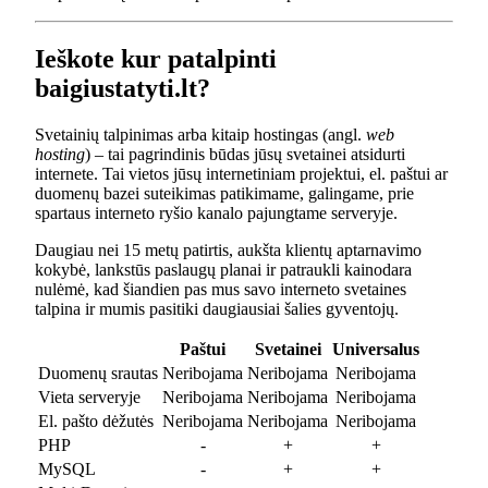
Ieškote kur patalpinti
baigiustatyti.lt?
Svetainių talpinimas arba kitaip hostingas (angl.
web
hosting
) – tai pagrindinis būdas jūsų svetainei atsidurti
internete. Tai vietos jūsų internetiniam projektui, el. paštui ar
duomenų bazei suteikimas patikimame, galingame, prie
spartaus interneto ryšio kanalo pajungtame serveryje.
Daugiau nei 15 metų patirtis, aukšta klientų aptarnavimo
kokybė, lankstūs paslaugų planai ir patraukli kainodara
nulėmė, kad šiandien pas mus savo interneto svetaines
talpina ir mumis pasitiki daugiausiai šalies gyventojų.
Paštui
Svetainei
Universalus
Duomenų srautas
Neribojama
Neribojama
Neribojama
Vieta serveryje
Neribojama
Neribojama
Neribojama
El. pašto dėžutės
Neribojama
Neribojama
Neribojama
PHP
-
+
+
MySQL
-
+
+