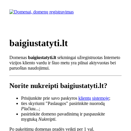
baigiustatyti.lt
Domenas
baigiustatyti.lt
sėkmingai užregistruotas Interneto
vizijos kliento vardu ir šiuo metu yra pilnai aktyvuotas bei
paruoštas naudojimui.
Norite nukreipti baigiustatyti.lt?
Prisijunkite prie savo paskyros
klientų sistemoje
;
ties skyriumi "Paslaugos" pasirinkite nuorodą
Plačiau...
;
pasirinkite domeno pavadinimą ir paspauskite
mygtuką
Nukreipti
.
Po pakeitimų domenas pradės veikti per 1 val.