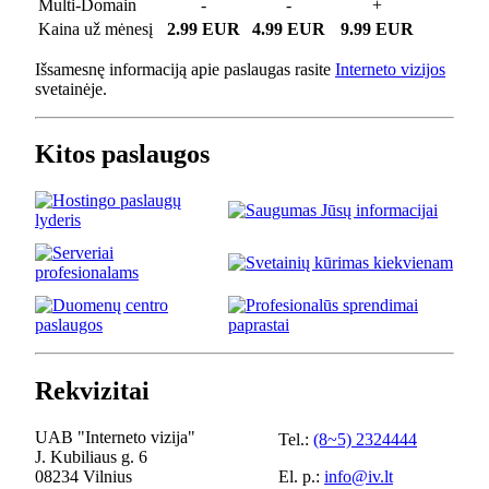
Multi-Domain
-
-
+
Kaina už mėnesį
2.99 EUR
4.99 EUR
9.99 EUR
Išsamesnę informaciją apie paslaugas rasite
Interneto vizijos
svetainėje.
Kitos paslaugos
Rekvizitai
UAB "Interneto vizija"
Tel.:
(8~5) 2324444
J. Kubiliaus g. 6
08234 Vilnius
El. p.:
info@iv.lt