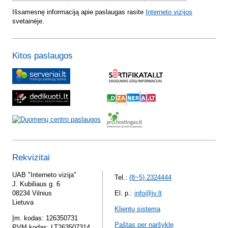
Išsamesnę informaciją apie paslaugas rasite
Interneto vizijos
svetainėje.
Kitos paslaugos
Rekvizitai
UAB "Interneto vizija"
Tel.:
(8~5) 2324444
J. Kubiliaus g. 6
08234 Vilnius
El. p.:
info@iv.lt
Lietuva
Klientų sistema
Įm. kodas: 126350731
Paštas per naršyklę
PVM kodas: LT263507314