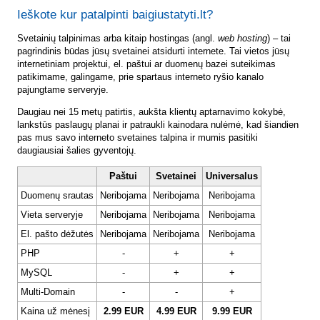
Ieškote kur patalpinti baigiustatyti.lt?
Svetainių talpinimas arba kitaip hostingas (angl.
web hosting
) – tai
pagrindinis būdas jūsų svetainei atsidurti internete. Tai vietos jūsų
internetiniam projektui, el. paštui ar duomenų bazei suteikimas
patikimame, galingame, prie spartaus interneto ryšio kanalo
pajungtame serveryje.
Daugiau nei 15 metų patirtis, aukšta klientų aptarnavimo kokybė,
lankstūs paslaugų planai ir patraukli kainodara nulėmė, kad šiandien
pas mus savo interneto svetaines talpina ir mumis pasitiki
daugiausiai šalies gyventojų.
Paštui
Svetainei
Universalus
Duomenų srautas
Neribojama
Neribojama
Neribojama
Vieta serveryje
Neribojama
Neribojama
Neribojama
El. pašto dėžutės
Neribojama
Neribojama
Neribojama
PHP
-
+
+
MySQL
-
+
+
Multi-Domain
-
-
+
Kaina už mėnesį
2.99 EUR
4.99 EUR
9.99 EUR