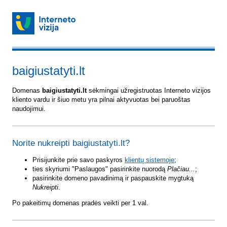
baigiustatyti.lt
Domenas
baigiustatyti.lt
sėkmingai užregistruotas Interneto vizijos
kliento vardu ir šiuo metu yra pilnai aktyvuotas bei paruoštas
naudojimui.
Norite nukreipti baigiustatyti.lt?
Prisijunkite prie savo paskyros
klientų sistemoje
;
ties skyriumi "Paslaugos" pasirinkite nuorodą
Plačiau...
;
pasirinkite domeno pavadinimą ir paspauskite mygtuką
Nukreipti
.
Po pakeitimų domenas pradės veikti per 1 val.