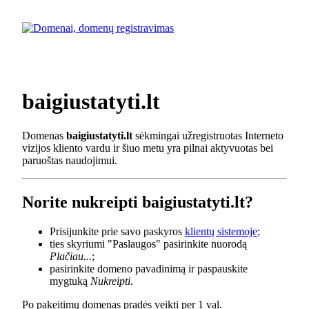
baigiustatyti.lt
Domenas
baigiustatyti.lt
sėkmingai užregistruotas Interneto
vizijos kliento vardu ir šiuo metu yra pilnai aktyvuotas bei
paruoštas naudojimui.
Norite nukreipti baigiustatyti.lt?
Prisijunkite prie savo paskyros
klientų sistemoje
;
ties skyriumi "Paslaugos" pasirinkite nuorodą
Plačiau...
;
pasirinkite domeno pavadinimą ir paspauskite
mygtuką
Nukreipti
.
Po pakeitimų domenas pradės veikti per 1 val.