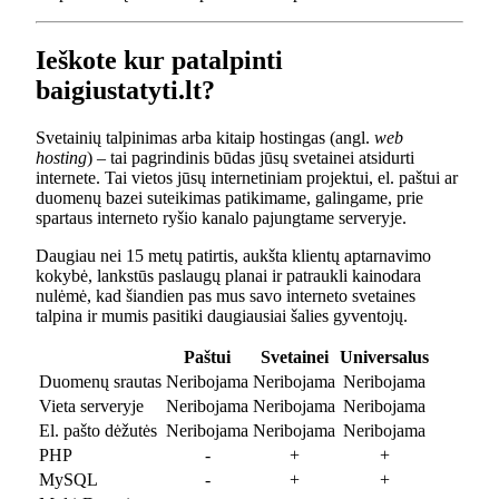
Ieškote kur patalpinti
baigiustatyti.lt?
Svetainių talpinimas arba kitaip hostingas (angl.
web
hosting
) – tai pagrindinis būdas jūsų svetainei atsidurti
internete. Tai vietos jūsų internetiniam projektui, el. paštui ar
duomenų bazei suteikimas patikimame, galingame, prie
spartaus interneto ryšio kanalo pajungtame serveryje.
Daugiau nei 15 metų patirtis, aukšta klientų aptarnavimo
kokybė, lankstūs paslaugų planai ir patraukli kainodara
nulėmė, kad šiandien pas mus savo interneto svetaines
talpina ir mumis pasitiki daugiausiai šalies gyventojų.
Paštui
Svetainei
Universalus
Duomenų srautas
Neribojama
Neribojama
Neribojama
Vieta serveryje
Neribojama
Neribojama
Neribojama
El. pašto dėžutės
Neribojama
Neribojama
Neribojama
PHP
-
+
+
MySQL
-
+
+