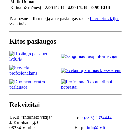
Multi-Domain
-
-
+
Kaina už mėnesį
2.99 EUR
4.99 EUR
9.99 EUR
Išsamesnę informaciją apie paslaugas rasite
Interneto vizijos
svetainėje.
Kitos paslaugos
Rekvizitai
UAB "Interneto vizija"
Tel.:
(8~5) 2324444
J. Kubiliaus g. 6
08234 Vilnius
El. p.:
info@iv.lt