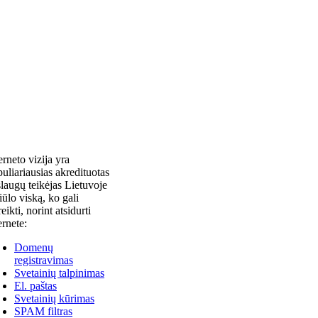
erneto vizija yra
uliariausias akredituotas
laugų teikėjas Lietuvoje
siūlo viską, ko gali
reikti, norint atsidurti
ernete:
Domenų
registravimas
Svetainių talpinimas
El. paštas
Svetainių kūrimas
SPAM filtras