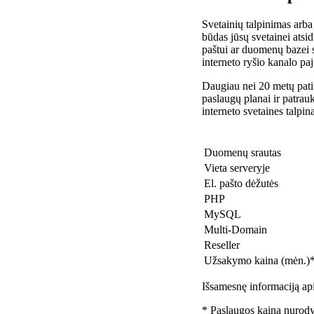
Svetainių talpinimas arba
būdas jūsų svetainei atsidu
paštui ar duomenų bazei 
interneto ryšio kanalo pa
Daugiau nei 20 metų patir
paslaugų planai ir patra
interneto svetaines talpin
Duomenų srautas
Vieta serveryje
El. pašto dėžutės
PHP
MySQL
Multi-Domain
Reseller
Užsakymo kaina (mėn.)
Išsamesnę informaciją api
* Paslaugos kaina nurody