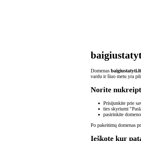
baigiustatyt
Domenas
baigiustatyti.lt
vardu ir šiuo metu yra pi
Norite nukreipti
Prisijunkite prie 
ties skyriumi "Pas
pasirinkite domen
Po pakeitimų domenas pra
Ieškote kur pata