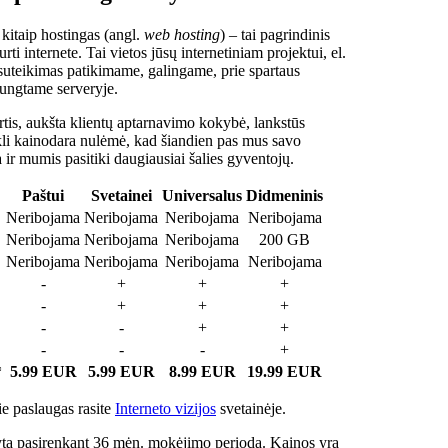
 kitaip hostingas (angl.
web hosting
) – tai pagrindinis
rti internete. Tai vietos jūsų internetiniam projektui, el.
suteikimas patikimame, galingame, prie spartaus
jungtame serveryje.
tis, aukšta klientų aptarnavimo kokybė, lankstūs
ukli kainodara nulėmė, kad šiandien pas mus savo
a ir mumis pasitiki daugiausiai šalies gyventojų.
Paštui
Svetainei
Universalus
Didmeninis
Neribojama
Neribojama
Neribojama
Neribojama
Neribojama
Neribojama
Neribojama
200 GB
Neribojama
Neribojama
Neribojama
Neribojama
-
+
+
+
-
+
+
+
-
-
+
+
-
-
-
+
*
5.99 EUR
5.99 EUR
8.99 EUR
19.99 EUR
e paslaugas rasite
Interneto vizijos
svetainėje.
ta pasirenkant 36 mėn. mokėjimo periodą. Kainos yra