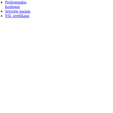
Profesionalus
hostingas
Serverių nuoma
SSL sertifikatai