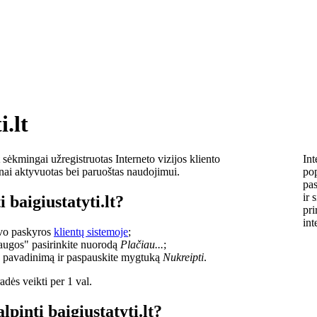
i.lt
sėkmingai užregistruotas Interneto vizijos kliento
Int
lnai aktyvuotas bei paruoštas naudojimui.
pop
pas
ir 
 baigiustatyti.lt?
pri
int
savo paskyros
klientų sistemoje
;
laugos" pasirinkite nuorodą
Plačiau...
;
o pavadinimą ir paspauskite mygtuką
Nukreipti
.
dės veikti per 1 val.
lpinti baigiustatyti.lt?