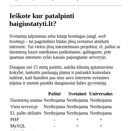
Ieškote kur patalpinti
baigiustatyti.lt?
Svetainių talpinimas arba kitaip hostingas (angl.
web
hosting
) – tai pagrindinis būdas jūsų svetainei atsidurti
internete. Tai vietos jūsų internetiniam projektui, el. paštui ar
duomenų bazei suteikimas patikimame, galingame, prie
spartaus interneto ryšio kanalo pajungtame serveryje.
Daugiau nei 15 metų patirtis, aukšta klientų aptarnavimo
kokybė, lankstūs paslaugų planai ir patraukli kainodara
nulėmė, kad šiandien pas mus savo interneto svetaines
talpina ir mumis pasitiki daugiausiai šalies gyventojų.
Paštui
Svetainei
Universalus
Duomenų srautas
Neribojama
Neribojama
Neribojama
Vieta serveryje
Neribojama
Neribojama
Neribojama
El. pašto dėžutės
Neribojama
Neribojama
Neribojama
PHP
-
+
+
MySQL
-
+
+