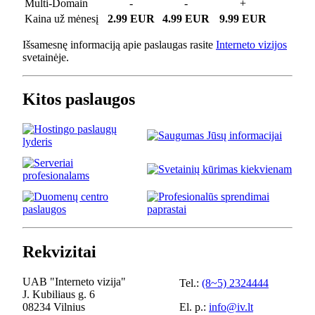
Multi-Domain
-
-
+
Kaina už mėnesį
2.99 EUR
4.99 EUR
9.99 EUR
Išsamesnę informaciją apie paslaugas rasite
Interneto vizijos
svetainėje.
Kitos paslaugos
Rekvizitai
UAB "Interneto vizija"
Tel.:
(8~5) 2324444
J. Kubiliaus g. 6
08234 Vilnius
El. p.:
info@iv.lt