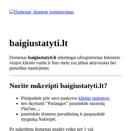
baigiustatyti.lt
Domenas
baigiustatyti.lt
sėkmingai užregistruotas Interneto
vizijos kliento vardu ir šiuo metu yra pilnai aktyvuotas bei
paruoštas naudojimui.
Norite nukreipti baigiustatyti.lt?
Prisijunkite prie savo paskyros
klientų sistemoje
;
ties skyriumi "Paslaugos" pasirinkite nuorodą
Plačiau...
;
pasirinkite domeno pavadinimą ir paspauskite
mygtuką
Nukreipti
.
Po pakeitimų domenas pradės veikti per 1 val.