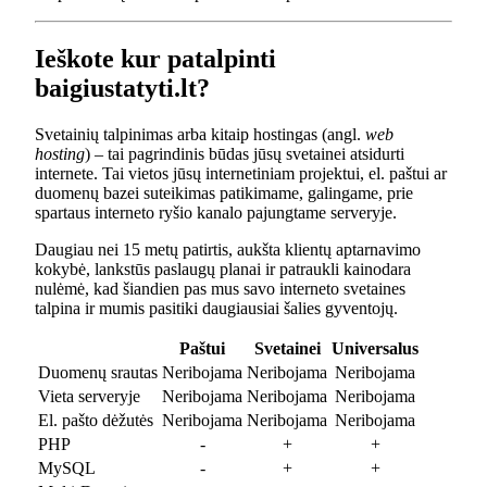
Ieškote kur patalpinti
baigiustatyti.lt?
Svetainių talpinimas arba kitaip hostingas (angl.
web
hosting
) – tai pagrindinis būdas jūsų svetainei atsidurti
internete. Tai vietos jūsų internetiniam projektui, el. paštui ar
duomenų bazei suteikimas patikimame, galingame, prie
spartaus interneto ryšio kanalo pajungtame serveryje.
Daugiau nei 15 metų patirtis, aukšta klientų aptarnavimo
kokybė, lankstūs paslaugų planai ir patraukli kainodara
nulėmė, kad šiandien pas mus savo interneto svetaines
talpina ir mumis pasitiki daugiausiai šalies gyventojų.
Paštui
Svetainei
Universalus
Duomenų srautas
Neribojama
Neribojama
Neribojama
Vieta serveryje
Neribojama
Neribojama
Neribojama
El. pašto dėžutės
Neribojama
Neribojama
Neribojama
PHP
-
+
+
MySQL
-
+
+