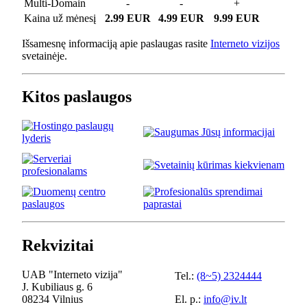
Multi-Domain
-
-
+
Kaina už mėnesį
2.99 EUR
4.99 EUR
9.99 EUR
Išsamesnę informaciją apie paslaugas rasite
Interneto vizijos
svetainėje.
Kitos paslaugos
Rekvizitai
UAB "Interneto vizija"
Tel.:
(8~5) 2324444
J. Kubiliaus g. 6
08234 Vilnius
El. p.:
info@iv.lt