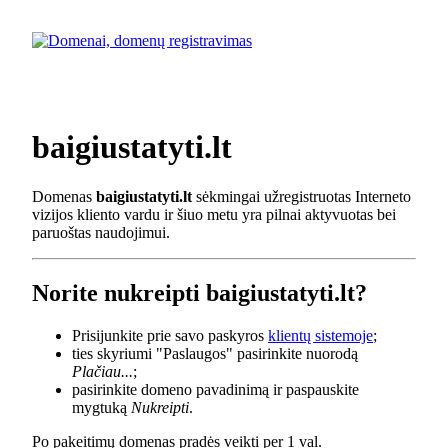
baigiustatyti.lt
Domenas
baigiustatyti.lt
sėkmingai užregistruotas Interneto
vizijos kliento vardu ir šiuo metu yra pilnai aktyvuotas bei
paruoštas naudojimui.
Norite nukreipti baigiustatyti.lt?
Prisijunkite prie savo paskyros
klientų sistemoje
;
ties skyriumi "Paslaugos" pasirinkite nuorodą
Plačiau...
;
pasirinkite domeno pavadinimą ir paspauskite
mygtuką
Nukreipti
.
Po pakeitimų domenas pradės veikti per 1 val.