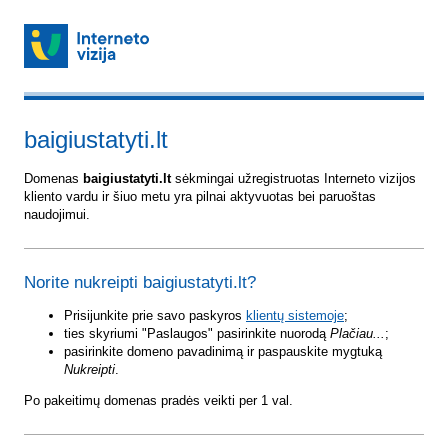
baigiustatyti.lt
Domenas
baigiustatyti.lt
sėkmingai užregistruotas Interneto vizijos
kliento vardu ir šiuo metu yra pilnai aktyvuotas bei paruoštas
naudojimui.
Norite nukreipti baigiustatyti.lt?
Prisijunkite prie savo paskyros
klientų sistemoje
;
ties skyriumi "Paslaugos" pasirinkite nuorodą
Plačiau...
;
pasirinkite domeno pavadinimą ir paspauskite mygtuką
Nukreipti
.
Po pakeitimų domenas pradės veikti per 1 val.