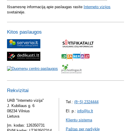
Išsamesnę informaciją apie paslaugas rasite
Interneto vizijos
svetainėje.
Kitos paslaugos
Rekvizitai
UAB "Interneto vizija"
Tel.:
(8~5) 2324444
J. Kubiliaus g. 6
08234 Vilnius
El. p.:
info@iv.lt
Lietuva
Klientų sistema
Įm. kodas: 126350731
Paštas per naršyklę
PVM kodas: LT263507314