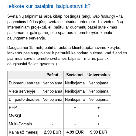
Ieškote kur patalpinti baigiustatyti.lt?
Svetainių talpinimas arba kitaip hostingas (angl.
web hosting
) – tai
pagrindinis būdas jūsų svetainei atsidurti internete. Tai vietos jūsų
internetiniam projektui, el. paštui ar duomenų bazei suteikimas
patikimame, galingame, prie spartaus interneto ryšio kanalo
pajungtame serveryje.
Daugiau nei 15 metų patirtis, aukšta klientų aptarnavimo kokybė,
lankstūs paslaugų planai ir patraukli kainodara nulėmė, kad šiandien
pas mus savo interneto svetaines talpina ir mumis pasitiki
daugiausiai šalies gyventojų.
Paštui
Svetainei
Universalus
Duomenų srautas
Neribojama
Neribojama
Neribojama
Vieta serveryje
Neribojama
Neribojama
Neribojama
El. pašto dėžutės
Neribojama
Neribojama
Neribojama
PHP
-
+
+
MySQL
-
+
+
Multi-Domain
-
-
+
Kaina už mėnesį
2.99 EUR
4.99 EUR
9.99 EUR