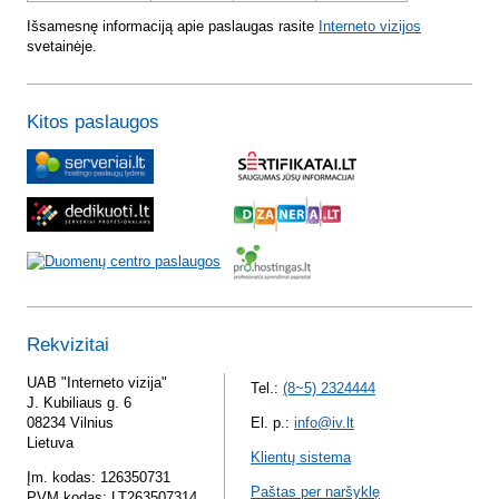
Išsamesnę informaciją apie paslaugas rasite
Interneto vizijos
svetainėje.
Kitos paslaugos
Rekvizitai
UAB "Interneto vizija"
Tel.:
(8~5) 2324444
J. Kubiliaus g. 6
08234 Vilnius
El. p.:
info@iv.lt
Lietuva
Klientų sistema
Įm. kodas: 126350731
Paštas per naršyklę
PVM kodas: LT263507314