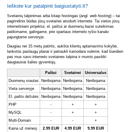
Ieškote kur patalpinti baigiustatyti.lt?
Svetainių talpinimas arba kitaip hostingas (angl.
web hosting
) – tai
pagrindinis būdas jūsų svetainei atsidurti internete. Tai vietos jūsų
internetiniam projektui, el. paštui ar duomenų bazei suteikimas
patikimame, galingame, prie spartaus interneto ryšio kanalo
pajungtame serveryje.
Daugiau nei 15 metų patirtis, aukšta klientų aptarnavimo kokybė,
lankstūs paslaugų planai ir patraukli kainodara nulėmė, kad šiandien
pas mus savo interneto svetaines talpina ir mumis pasitiki
daugiausiai šalies gyventojų.
Paštui
Svetainei
Universalus
Duomenų srautas
Neribojama
Neribojama
Neribojama
Vieta serveryje
Neribojama
Neribojama
Neribojama
El. pašto dėžutės
Neribojama
Neribojama
Neribojama
PHP
-
+
+
MySQL
-
+
+
Multi-Domain
-
-
+
Kaina už mėnesį
2.99 EUR
4.99 EUR
9.99 EUR