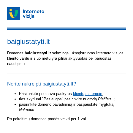
baigiustatyti.lt
Domenas
baigiustatyti.lt
sėkmingai užregistruotas Interneto vizijos
kliento vardu ir šiuo metu yra pilnai aktyvuotas bei paruoštas
naudojimui.
Norite nukreipti baigiustatyti.lt?
Prisijunkite prie savo paskyros
klientų sistemoje
;
ties skyriumi "Paslaugos" pasirinkite nuorodą
Plačiau...
;
pasirinkite domeno pavadinimą ir paspauskite mygtuką
Nukreipti
.
Po pakeitimų domenas pradės veikti per 1 val.