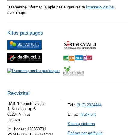
Išsamesnę informaciją apie paslaugas rasite
Interneto vizijos
svetainėje.
Kitos paslaugos
Rekvizitai
UAB "Interneto vizija"
Tel.:
(8~5) 2324444
J. Kubiliaus g. 6
08234 Vilnius
El. p.:
info@iv.lt
Lietuva
Klientų sistema
Įm. kodas: 126350731
Paštas per naršyklę
PVM kodas: LT263507314