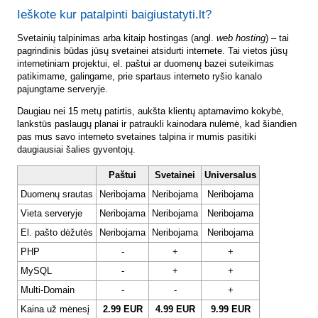
Ieškote kur patalpinti baigiustatyti.lt?
Svetainių talpinimas arba kitaip hostingas (angl.
web hosting
) – tai
pagrindinis būdas jūsų svetainei atsidurti internete. Tai vietos jūsų
internetiniam projektui, el. paštui ar duomenų bazei suteikimas
patikimame, galingame, prie spartaus interneto ryšio kanalo
pajungtame serveryje.
Daugiau nei 15 metų patirtis, aukšta klientų aptarnavimo kokybė,
lankstūs paslaugų planai ir patraukli kainodara nulėmė, kad šiandien
pas mus savo interneto svetaines talpina ir mumis pasitiki
daugiausiai šalies gyventojų.
Paštui
Svetainei
Universalus
Duomenų srautas
Neribojama
Neribojama
Neribojama
Vieta serveryje
Neribojama
Neribojama
Neribojama
El. pašto dėžutės
Neribojama
Neribojama
Neribojama
PHP
-
+
+
MySQL
-
+
+
Multi-Domain
-
-
+
Kaina už mėnesį
2.99 EUR
4.99 EUR
9.99 EUR