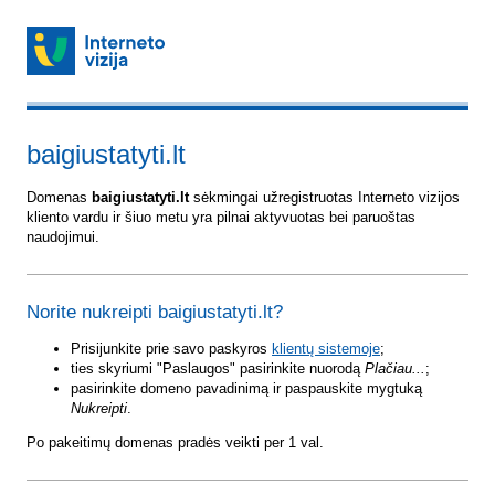
baigiustatyti.lt
Domenas
baigiustatyti.lt
sėkmingai užregistruotas Interneto vizijos
kliento vardu ir šiuo metu yra pilnai aktyvuotas bei paruoštas
naudojimui.
Norite nukreipti baigiustatyti.lt?
Prisijunkite prie savo paskyros
klientų sistemoje
;
ties skyriumi "Paslaugos" pasirinkite nuorodą
Plačiau...
;
pasirinkite domeno pavadinimą ir paspauskite mygtuką
Nukreipti
.
Po pakeitimų domenas pradės veikti per 1 val.