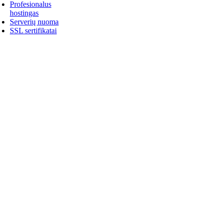
Profesionalus
hostingas
Serverių nuoma
SSL sertifikatai