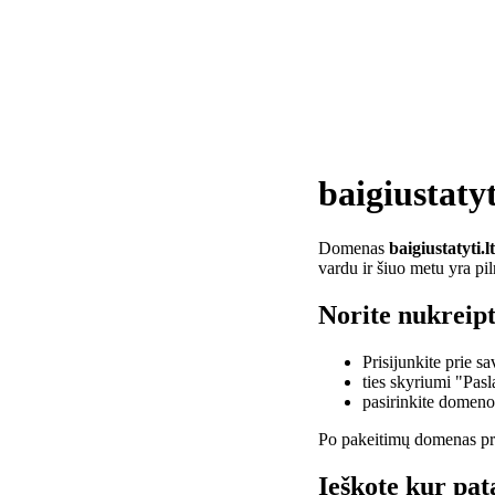
baigiustatyt
Domenas
baigiustatyti.lt
vardu ir šiuo metu yra pi
Norite nukreipti
Prisijunkite prie 
ties skyriumi "Pas
pasirinkite domen
Po pakeitimų domenas pra
Ieškote kur pata