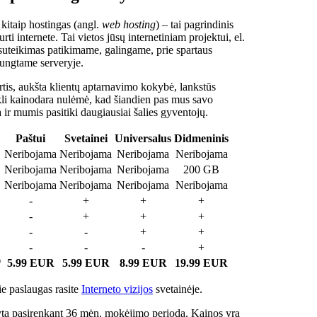
 kitaip hostingas (angl.
web hosting
) – tai pagrindinis
rti internete. Tai vietos jūsų internetiniam projektui, el.
suteikimas patikimame, galingame, prie spartaus
jungtame serveryje.
tis, aukšta klientų aptarnavimo kokybė, lankstūs
ukli kainodara nulėmė, kad šiandien pas mus savo
a ir mumis pasitiki daugiausiai šalies gyventojų.
Paštui
Svetainei
Universalus
Didmeninis
Neribojama
Neribojama
Neribojama
Neribojama
Neribojama
Neribojama
Neribojama
200 GB
Neribojama
Neribojama
Neribojama
Neribojama
-
+
+
+
-
+
+
+
-
-
+
+
-
-
-
+
*
5.99 EUR
5.99 EUR
8.99 EUR
19.99 EUR
e paslaugas rasite
Interneto vizijos
svetainėje.
ta pasirenkant 36 mėn. mokėjimo periodą. Kainos yra