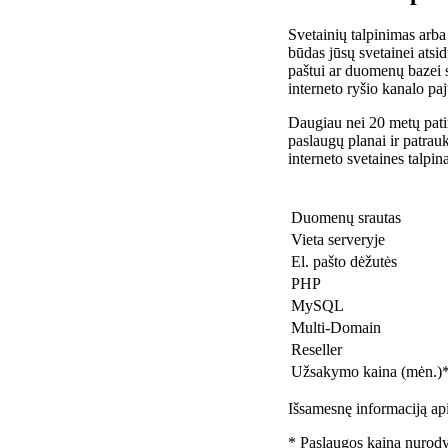
Svetainių talpinimas arba
būdas jūsų svetainei atsidu
paštui ar duomenų bazei 
interneto ryšio kanalo pa
Daugiau nei 20 metų patir
paslaugų planai ir patra
interneto svetaines talpin
Duomenų srautas
Vieta serveryje
El. pašto dėžutės
PHP
MySQL
Multi-Domain
Reseller
Užsakymo kaina (mėn.)
Išsamesnę informaciją api
* Paslaugos kaina nurody