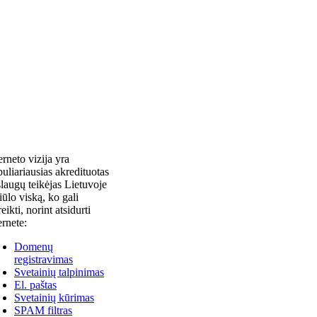
erneto vizija yra
uliariausias akredituotas
laugų teikėjas Lietuvoje
siūlo viską, ko gali
reikti, norint atsidurti
ernete:
Domenų
registravimas
Svetainių talpinimas
El. paštas
Svetainių kūrimas
SPAM filtras