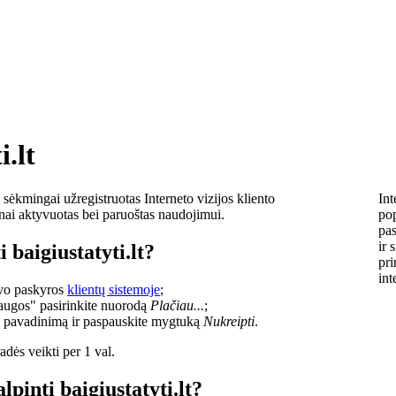
i.lt
sėkmingai užregistruotas Interneto vizijos kliento
Int
lnai aktyvuotas bei paruoštas naudojimui.
pop
pas
ir 
 baigiustatyti.lt?
pri
int
savo paskyros
klientų sistemoje
;
laugos" pasirinkite nuorodą
Plačiau...
;
o pavadinimą ir paspauskite mygtuką
Nukreipti
.
dės veikti per 1 val.
lpinti baigiustatyti.lt?