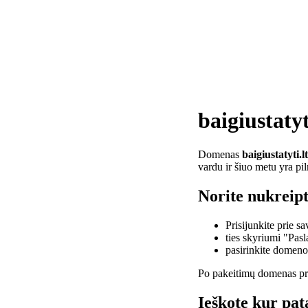
baigiustatyt
Domenas
baigiustatyti.lt
vardu ir šiuo metu yra pi
Norite nukreipti
Prisijunkite prie 
ties skyriumi "Pas
pasirinkite domen
Po pakeitimų domenas pra
Ieškote kur pata