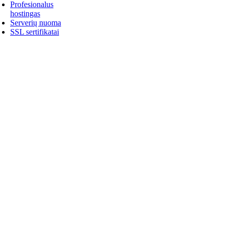
Profesionalus
hostingas
Serverių nuoma
SSL sertifikatai