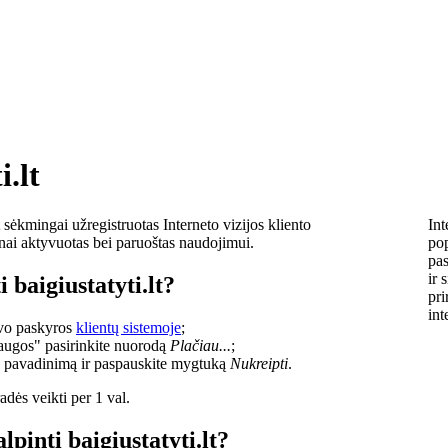
i.lt
sėkmingai užregistruotas Interneto vizijos kliento
Int
lnai aktyvuotas bei paruoštas naudojimui.
pop
pas
ir 
 baigiustatyti.lt?
pri
int
savo paskyros
klientų sistemoje
;
laugos" pasirinkite nuorodą
Plačiau...
;
o pavadinimą ir paspauskite mygtuką
Nukreipti
.
dės veikti per 1 val.
lpinti baigiustatyti.lt?