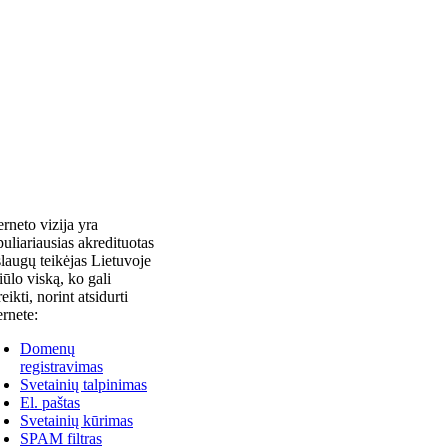
erneto vizija yra
uliariausias akredituotas
laugų teikėjas Lietuvoje
siūlo viską, ko gali
reikti, norint atsidurti
ernete:
Domenų
registravimas
Svetainių talpinimas
El. paštas
Svetainių kūrimas
SPAM filtras