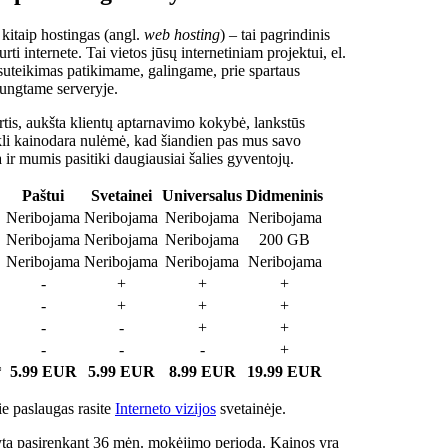
 kitaip hostingas (angl.
web hosting
) – tai pagrindinis
rti internete. Tai vietos jūsų internetiniam projektui, el.
suteikimas patikimame, galingame, prie spartaus
jungtame serveryje.
tis, aukšta klientų aptarnavimo kokybė, lankstūs
ukli kainodara nulėmė, kad šiandien pas mus savo
a ir mumis pasitiki daugiausiai šalies gyventojų.
Paštui
Svetainei
Universalus
Didmeninis
Neribojama
Neribojama
Neribojama
Neribojama
Neribojama
Neribojama
Neribojama
200 GB
Neribojama
Neribojama
Neribojama
Neribojama
-
+
+
+
-
+
+
+
-
-
+
+
-
-
-
+
*
5.99 EUR
5.99 EUR
8.99 EUR
19.99 EUR
e paslaugas rasite
Interneto vizijos
svetainėje.
ta pasirenkant 36 mėn. mokėjimo periodą. Kainos yra