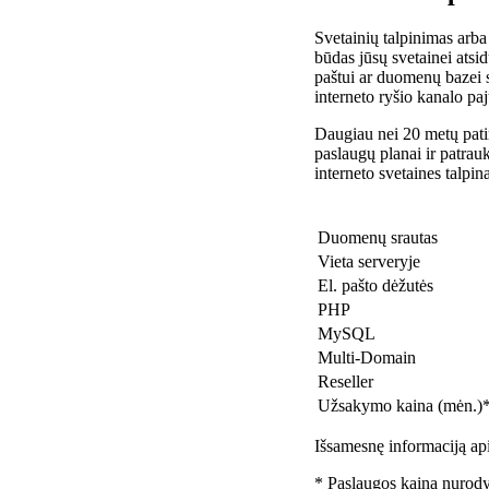
Svetainių talpinimas arba
būdas jūsų svetainei atsidu
paštui ar duomenų bazei 
interneto ryšio kanalo pa
Daugiau nei 20 metų patir
paslaugų planai ir patra
interneto svetaines talpin
Duomenų srautas
Vieta serveryje
El. pašto dėžutės
PHP
MySQL
Multi-Domain
Reseller
Užsakymo kaina (mėn.)
Išsamesnę informaciją api
* Paslaugos kaina nurody