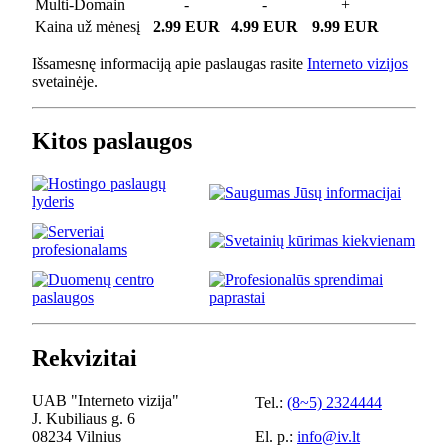
Multi-Domain
-
-
+
Kaina už mėnesį
2.99 EUR
4.99 EUR
9.99 EUR
Išsamesnę informaciją apie paslaugas rasite
Interneto vizijos
svetainėje.
Kitos paslaugos
Rekvizitai
UAB "Interneto vizija"
Tel.:
(8~5) 2324444
J. Kubiliaus g. 6
08234 Vilnius
El. p.:
info@iv.lt