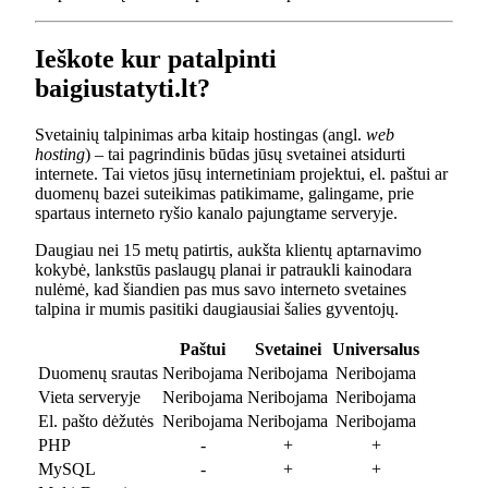
Ieškote kur patalpinti
baigiustatyti.lt?
Svetainių talpinimas arba kitaip hostingas (angl.
web
hosting
) – tai pagrindinis būdas jūsų svetainei atsidurti
internete. Tai vietos jūsų internetiniam projektui, el. paštui ar
duomenų bazei suteikimas patikimame, galingame, prie
spartaus interneto ryšio kanalo pajungtame serveryje.
Daugiau nei 15 metų patirtis, aukšta klientų aptarnavimo
kokybė, lankstūs paslaugų planai ir patraukli kainodara
nulėmė, kad šiandien pas mus savo interneto svetaines
talpina ir mumis pasitiki daugiausiai šalies gyventojų.
Paštui
Svetainei
Universalus
Duomenų srautas
Neribojama
Neribojama
Neribojama
Vieta serveryje
Neribojama
Neribojama
Neribojama
El. pašto dėžutės
Neribojama
Neribojama
Neribojama
PHP
-
+
+
MySQL
-
+
+