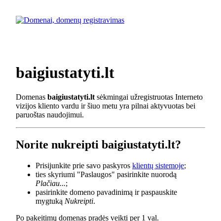
baigiustatyti.lt
Domenas
baigiustatyti.lt
sėkmingai užregistruotas Interneto
vizijos kliento vardu ir šiuo metu yra pilnai aktyvuotas bei
paruoštas naudojimui.
Norite nukreipti baigiustatyti.lt?
Prisijunkite prie savo paskyros
klientų sistemoje
;
ties skyriumi "Paslaugos" pasirinkite nuorodą
Plačiau...
;
pasirinkite domeno pavadinimą ir paspauskite
mygtuką
Nukreipti
.
Po pakeitimų domenas pradės veikti per 1 val.